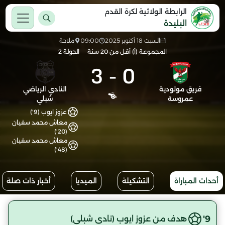
الرابطة الولائية لكرة القدم
البليدة
السبت 18 أكتوبر 2025
09:00
ملاحة
المجموعة (أ) أقل من 20 سنة
الجولة 2
3
-
0
فريق مولودية
النادي الرياضي
عمروسة
شبلي
عزوز ايوب (9')
معاش محمد سفيان
(20')
معاش محمد سفيان
(48')
أحداث المباراة
التشكيلة
الميديا
أخبار ذات صلة
9'
هدف من عزوز ايوب (نادي شبلي)