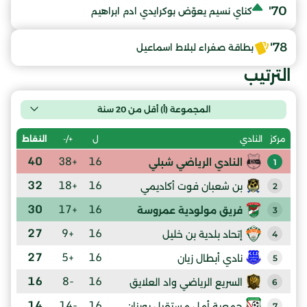
70'
كناي نسيم يعوّض بوكرايدي ادم ابراهيم
78'
بطاقة صفراء لبلاط اسماعيل
الترتيب
المجموعة (أ) أقل من 20 سنة
ل
+/-
النقاط
مركز
النادي
40
+38
16
النادي الرياضي شبلي
1
32
+18
16
بن شعبان فوت أكاديمي
2
30
+17
16
فريق مولودية عمروسة
3
27
+9
16
إتحاد بلدية بن خليل
4
27
+5
16
نادي أبطال زيان
5
16
-8
16
السريع الرياضي واد العلايق
6
14
-14
16
جمعية أمل مستقبل بوينان
7