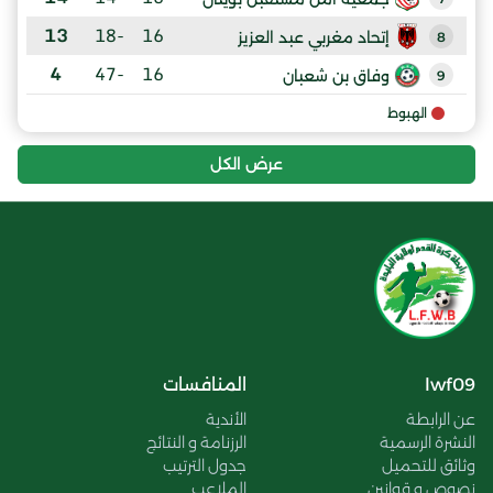
13
-18
16
إتحاد مغربي عبد العزيز
8
4
-47
16
وفاق بن شعبان
9
الهبوط
عرض الكل
lwf09
المنافسات
عن الرابطة
الأندية
النشرة الرسمية
الرزنامة و النتائج
وثائق للتحميل
جدول الترتيب
نصوص و قوانين
الملاعب