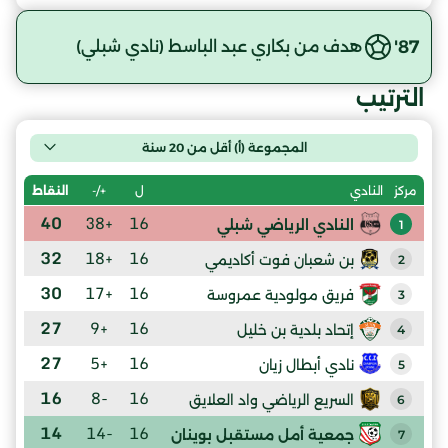
87'
هدف من بكاري عبد الباسط (نادي شبلي)
الترتيب
المجموعة (أ) أقل من 20 سنة
ل
+/-
النقاط
مركز
النادي
40
+38
16
النادي الرياضي شبلي
1
32
+18
16
بن شعبان فوت أكاديمي
2
30
+17
16
فريق مولودية عمروسة
3
27
+9
16
إتحاد بلدية بن خليل
4
27
+5
16
نادي أبطال زيان
5
16
-8
16
السريع الرياضي واد العلايق
6
14
-14
16
جمعية أمل مستقبل بوينان
7