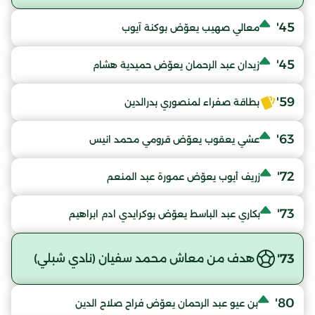
45'
معالي صهيب يعوّض بوكنة آيوب
45'
زيدان عبد الرحمان يعوّض حميدية هشام
59'
بطاقة صفراء لمنصوري بدرالدين
63'
عشي يعقوب يعوّض قرومي محمد انيس
72'
زريف أيوب يعوّض عمورة عبد المنعم
73'
بكاري عبد الباسط يعوّض بوكرايدي ادم ابراهيم
73'
هدف من معاش محمد سفيان (نادي شبلي)
80'
بن عيو عبد الرحمان يعوّض فراح صلاح الدين