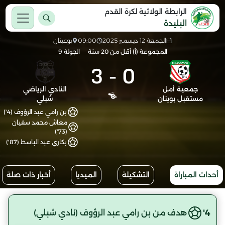
الرابطة الولائية لكرة القدم
البليدة
الجمعة 12 ديسمبر 2025
09:00
بوعينان
المجموعة (أ) أقل من 20 سنة
الجولة 9
3
-
0
جمعية أمل
النادي الرياضي
مستقبل بوينان
شبلي
بن رامي عبد الرؤوف (4')
معاش محمد سفيان
(73')
بكاري عبد الباسط (87')
أحداث المباراة
التشكيلة
الميديا
أخبار ذات صلة
4'
هدف من بن رامي عبد الرؤوف (نادي شبلي)