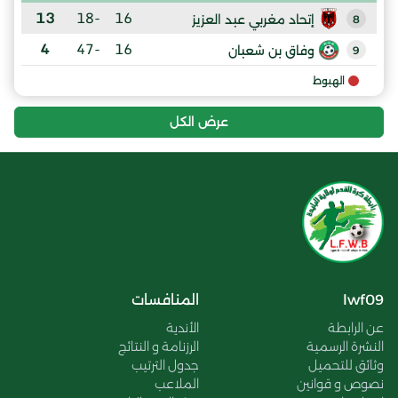
13
-18
16
إتحاد مغربي عبد العزيز
8
4
-47
16
وفاق بن شعبان
9
الهبوط
عرض الكل
lwf09
المنافسات
عن الرابطة
الأندية
النشرة الرسمية
الرزنامة و النتائج
وثائق للتحميل
جدول الترتيب
نصوص و قوانين
الملاعب