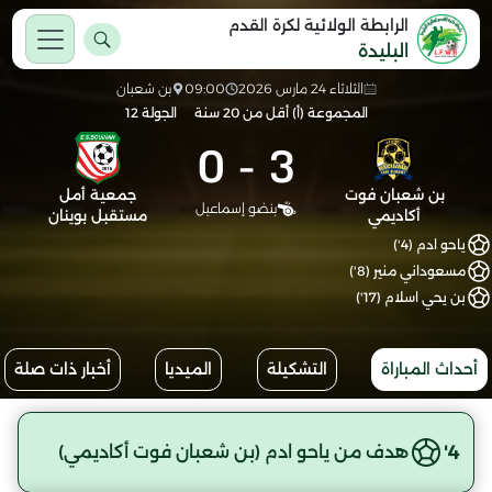
الرابطة الولائية لكرة القدم
البليدة
الثلاثاء 24 مارس 2026
09:00
بن شعبان
المجموعة (أ) أقل من 20 سنة
الجولة 12
0
-
3
بن شعبان فوت
جمعية أمل
بنضو إسماعيل
أكاديمي
مستقبل بوينان
ياحو ادم (4')
مسعوداني منير (8')
بن يحي اسلام (17')
أحداث المباراة
التشكيلة
الميديا
أخبار ذات صلة
4'
هدف من ياحو ادم (بن شعبان فوت أكاديمي)