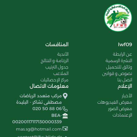
lwf09
المنافسات
عن الرابطة
الأندية
النشرة الرسمية
الرزنامة و النتائج
وثائق للتحميل
جدول الترتيب
نصوص و قوانين
الملاعب
اتصل بنا
مركز الإحصائيات
الإعلام
معلومات الاتصال
الأخبار
مركب متعدد الرياضات
معرض الفيديوهات
مصطفى تشاكر - البليدة
معرض الصور
020 50 88 06
الإعتمادات
BEA-
00200117117130000339
mas.sg@hotmail.com
contact@lfw-blida.dz