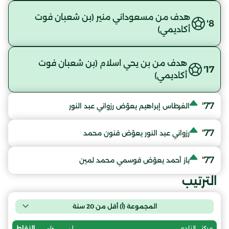
هدف من مسعوداني منير (بن شعبان فوت
8'
أكاديمي)
هدف من بن يحي اسلام (بن شعبان فوت
17'
أكاديمي)
77'
الفرطاس إبراهيم يعوّض رزواني عبد النور
77'
رزواني عبد النور يعوّض قنون محمد
77'
باز أحمد يعوّض قوسمي محمد لمين
الترتيب
المجموعة (أ) أقل من 20 سنة
ل
+/-
النقاط
مركز
النادي