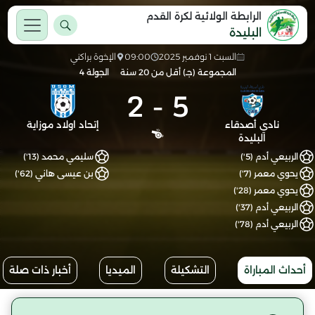
الرابطة الولائية لكرة القدم
البليدة
السبت 1 نوفمبر 2025
09:00
الإخوة براكني
المجموعة (جـ) أقل من 20 سنة
الجولة 4
2
-
5
نادي أصدقاء
إتحاد اولاد موزاية
البليدة
الربيعي أدم (5')
سليمي محمد (13')
يحوي معمر (7')
بن عيسى هاني (62')
يحوي معمر (28')
الربيعي أدم (37')
الربيعي أدم (78')
أحداث المباراة
التشكيلة
الميديا
أخبار ذات صلة