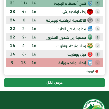
31
+11
16
نادي أصدقاء البليدة
2
28
+4
16
رجاء اولاديعيش
3
24
0
16
الأكادمية الرياضية لبوعرفة
4
22
-2
16
مولودية حي الجليد
5
22
-2
16
جمعية إين خلدون العفرون
6
16
-4
16
وداد متيجة بوفاريك
7
14
-6
16
جيل بوفاريك
8
9
-18
16
إتحاد اولاد موزاية
9
الهبوط
عرض الكل