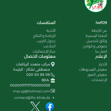
lwf09
المنافسات
عن الرابطة
الأندية
النشرة الرسمية
الرزنامة و النتائج
وثائق للتحميل
جدول الترتيب
نصوص و قوانين
الملاعب
اتصل بنا
مركز الإحصائيات
الإعلام
معلومات الاتصال
الأخبار
مركب متعدد الرياضات
معرض الفيديوهات
مصطفى تشاكر - البليدة
معرض الصور
020 50 88 06
الإعتمادات
BEA-
00200117117130000339
mas.sg@hotmail.com
contact@lfw-blida.dz