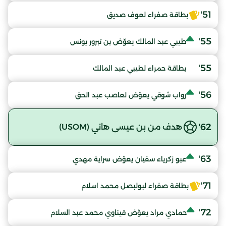
51'
بطاقة صفراء لعوف صديق
55'
طيبي عبد المالك يعوّض بن تبرور يونس
55'
بطاقة حمراء لطيبي عبد المالك
56'
رواب شوقي يعوّض لعاصب عبد الحق
62'
هدف من بن عيسى هاني (USOM)
63'
عبو زكرياء سفيان يعوّض سراية مهدي
71'
بطاقة صفراء لبولبصل محمد اسلام
72'
حمادي مراد يعوّض قيناوي محمد عبد السلام