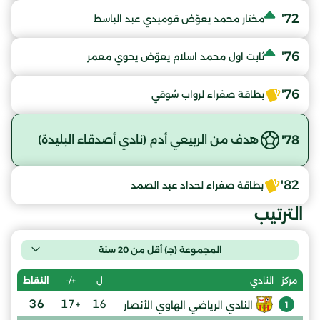
72'
مختار محمد يعوّض قوميدي عبد الباسط
76'
ثابت اول محمد اسلام يعوّض يحوي معمر
76'
بطاقة صفراء لرواب شوقي
78'
هدف من الربيعي أدم (نادي أصدقاء البليدة)
82'
بطاقة صفراء لحداد عبد الصمد
الترتيب
المجموعة (جـ) أقل من 20 سنة
ل
+/-
النقاط
مركز
النادي
36
+17
16
النادي الرياضي الهاوي الأنصار
1