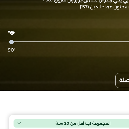
سحنون عماد الدين (57')
'90
صلة
المجموعة (جـ) أقل من 20 سنة