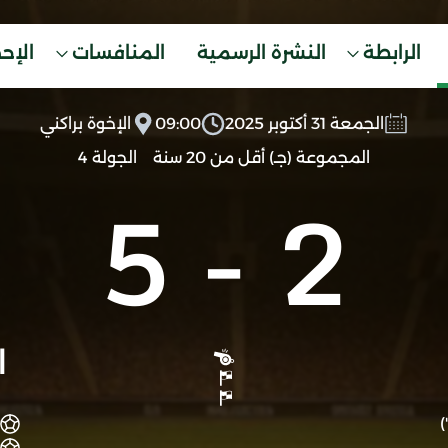
الرابطة
النشرة الرسمية
المنافسات
الإح
الجمعة 31 أكتوبر 2025
09:00
الإخوة براكني
المجموعة (جـ) أقل من 20 سنة
الجولة 4
5
-
2
ا