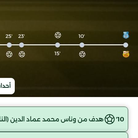
'25
'23
'10
'15
أحداث
10'
هدف من وناس محمد عماد الدين (الناد