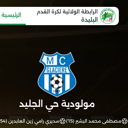
الرابطة الولائية لكرة القدم
الرئيسية
البليدة
مولودية حي الجليد
مصطفى محمد البشير (15')
سديري رامي زين العابدين (54')