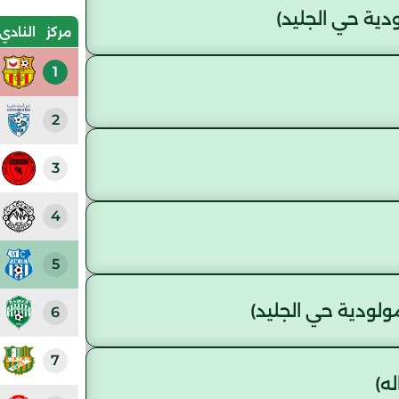
ة حي الجليد)
مركز
النادي
1
2
3
4
5
لودية حي الجليد)
6
7
ه)