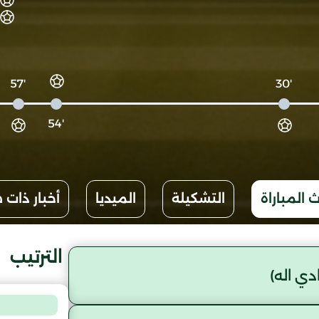
'57
'30
'54
 المباراة
التشكيلة
الميديا
أخبار ذات 
الترتيب
ي اله)