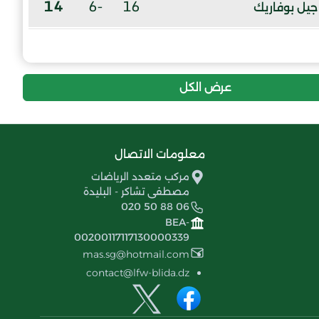
14
-6
16
جيل بوفاريك
9
-18
16
إتحاد اولاد موزاية
عرض الكل
معلومات الاتصال
مركب متعدد الرياضات
مصطفى تشاكر - البليدة
020 50 88 06
BEA-
00200117117130000339
mas.sg@hotmail.com
contact@lfw-blida.dz