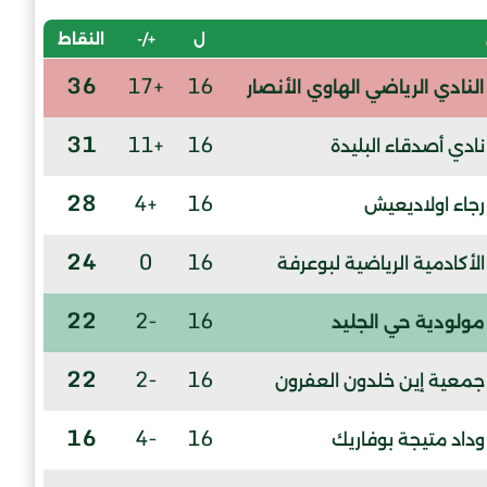
ل
+/-
النقاط
36
+17
16
النادي الرياضي الهاوي الأنصار
31
+11
16
نادي أصدقاء البليدة
28
+4
16
رجاء اولاديعيش
24
0
16
الأكادمية الرياضية لبوعرفة
22
-2
16
مولودية حي الجليد
22
-2
16
جمعية إين خلدون العفرون
16
-4
16
وداد متيجة بوفاريك