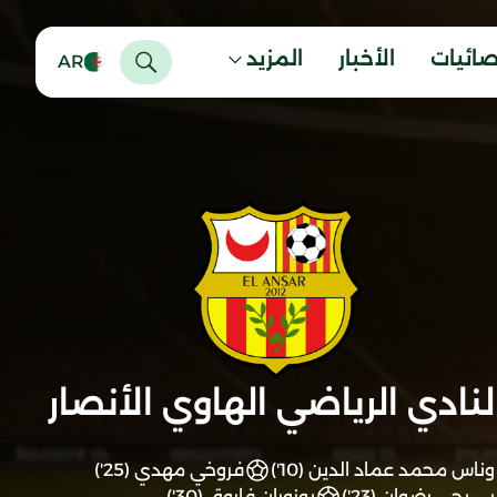
صائيات
الأخبار
المزيد
AR
لنادي الرياضي الهاوي الأنصار
وناس محمد عماد الدين (10')
فروخي مهدي (25')
بي يحي رضوان (23')
بوزوران فاروق (30')