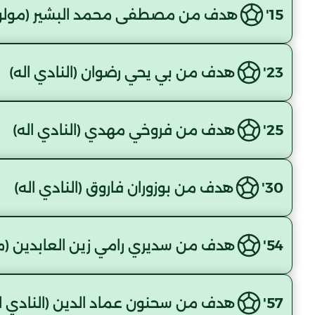
15'
هدف من مصطفى محمد البشير (مولودي
23'
هدف من بي يحي رضوان (النادي اله)
25'
هدف من فروخي مهدي (النادي اله)
30'
هدف من بوزوران فاروق (النادي اله)
54'
هدف من سديري رامي زين العابدين (مو
57'
هدف من سحنون عماد الدين (النادي ال