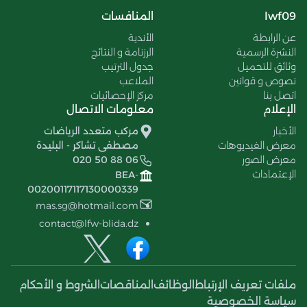
lwf09
المنافسات
عن الرابطة
الأندية
النشرة الرسمية
الرزنامة و النتائج
وثائق للتحميل
جدول الترتيب
نصوص و قوانين
الملاعب
اتصل بنا
مركز الإحصائيات
الإعلام
معلومات الاتصال
الأخبار
مركب متعدد الرياضات
معرض الفيديوهات
مصطفى تشاكر - البليدة
معرض الصور
020 50 88 06
الإعتمادات
BEA-
00200117117130000339
mas.sg@hotmail.com
contact@lfw-blida.dz
ملفات تعريف الإرتباط
الوظائف
المناقصات
الشروط و الأحكام
سياسة الخصوصية