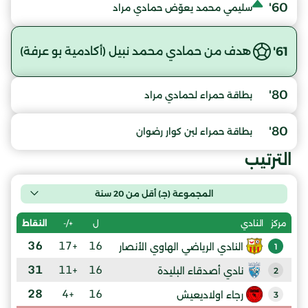
60'
سليمي محمد يعوّض حمادي مراد
61'
هدف من حمادي محمد نبيل (أكادمية بو عرفة)
80'
بطاقة حمراء لحمادي مراد
80'
بطاقة حمراء لبن كوار رضوان
الترتيب
المجموعة (جـ) أقل من 20 سنة
ل
+/-
النقاط
مركز
النادي
36
+17
16
النادي الرياضي الهاوي الأنصار
1
31
+11
16
نادي أصدقاء البليدة
2
28
+4
16
رجاء اولاديعيش
3