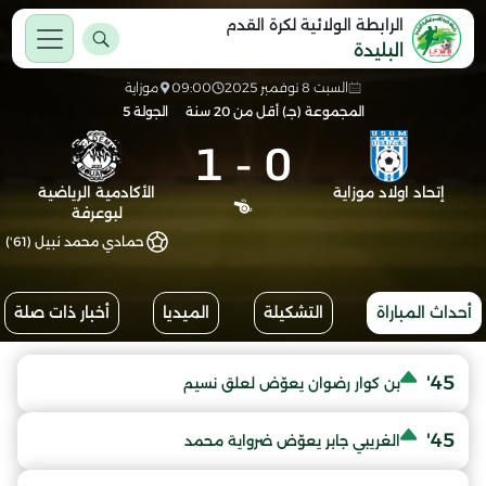
الرابطة الولائية لكرة القدم
البليدة
السبت 8 نوفمبر 2025
09:00
موزاية
المجموعة (جـ) أقل من 20 سنة
الجولة 5
1
-
0
إتحاد اولاد موزاية
الأكادمية الرياضية
لبوعرفة
حمادي محمد نبيل (61')
أحداث المباراة
التشكيلة
الميديا
أخبار ذات صلة
45'
بن كوار رضوان يعوّض لعلق نسيم
45'
الغريبي جابر يعوّض ضرواية محمد