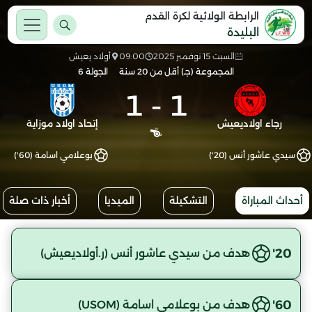
الرابطة الولائية لكرة القدم
البليدة
السبت 15 نوفمبر 2025
09:00
أولاد يعيش
المجموعة (جـ) أقل من 20 سنة
الجولة 6
1
-
1
رجاء اولاديعيش
إتحاد اولاد موزاية
سيدي عاشور أنس (20')
بوعلامي اسامة (60')
أحداث المباراة
التشكيلة
الميديا
أخبار ذات صلة
20'
هدف من سيدي عاشور أنس (ر.أولاديعيش)
60'
هدف من بوعلامي اسامة (USOM)