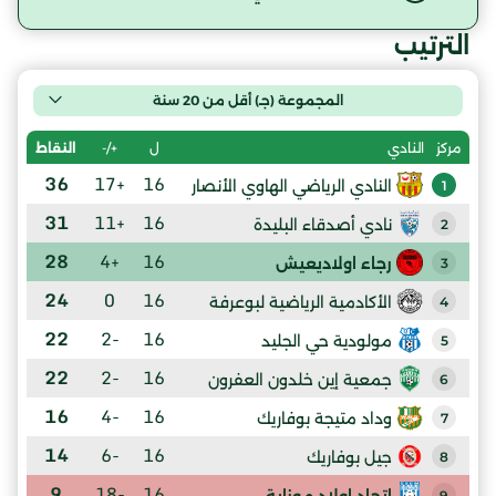
الترتيب
المجموعة (جـ) أقل من 20 سنة
ل
+/-
النقاط
مركز
النادي
36
+17
16
النادي الرياضي الهاوي الأنصار
1
31
+11
16
نادي أصدقاء البليدة
2
28
+4
16
رجاء اولاديعيش
3
24
0
16
الأكادمية الرياضية لبوعرفة
4
22
-2
16
مولودية حي الجليد
5
22
-2
16
جمعية إين خلدون العفرون
6
16
-4
16
وداد متيجة بوفاريك
7
14
-6
16
جيل بوفاريك
8
9
-18
16
إتحاد اولاد موزاية
9