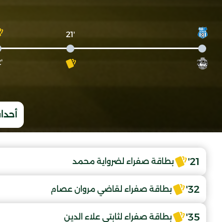
'21
'32
أحداث
21'
بطاقة صفراء لضرواية محمد
32'
بطاقة صفراء لقاضي مروان عصام
35'
بطاقة صفراء لثابتي علاء الدين