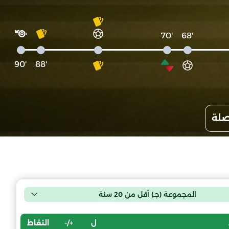
'70
'68
'90
'88
صلة
المجموعة (جـ) أقل من 20 سنة
ل
+/-
النقاط