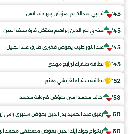
45'
غريبي عبدالكريم يعوّض بلهادف انس
45'
مشري نور الدين إبراهيم يعوّض قارة سيف الدين
45'
عبد النور طيب يعوّض فقيري طارق عبد الجليل
45'
بطاقة صفراء لبرابح مهدي
52'
بطاقة صفراء لقريشي هيثم
58'
زحاف محمد امين يعوّض ضرواية محمد
60'
رقيق عبد الحميد بدر الدين يعوّض سديري رامي زي
60'
ريكواح جواد اياد الدين يعوّض مصطفى محمد الب