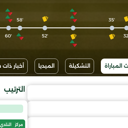
'58
'35
'60
'52
 المباراة
التشكيلة
الميديا
أخبار ذات 
الترتيب
مركز
النادي