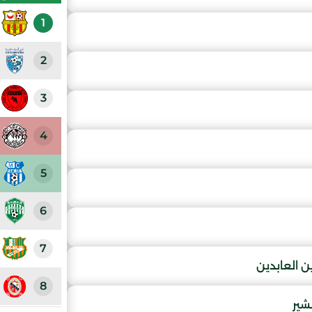
1
2
3
4
5
6
7
ن العابدين
8
شير