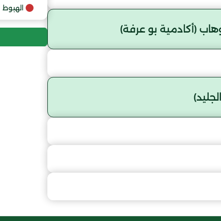
9
الهبوط
اب (أكادمية بو عرفة)
جليد)