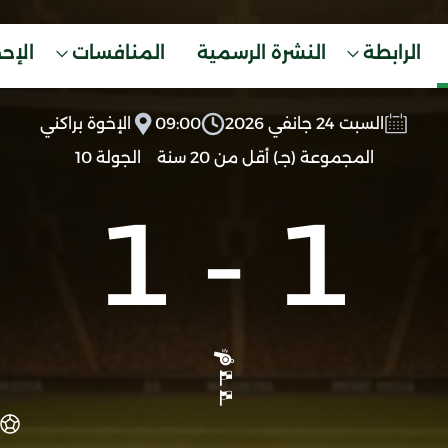
الرابطة
النشرة الرسمية
المنافسات
الإح
السبت 24 جانفي 2026
09:00
الإخوة براكني
المجموعة (جـ) أقل من 20 سنة
الجولة 10
1
-
1