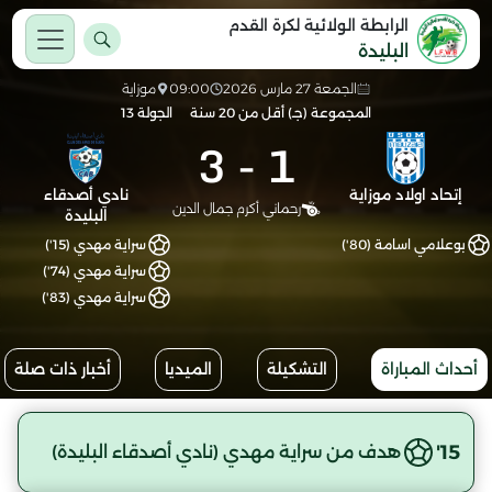
الرابطة الولائية لكرة القدم
البليدة
الجمعة 27 مارس 2026
09:00
موزاية
المجموعة (جـ) أقل من 20 سنة
الجولة 13
3
-
1
إتحاد اولاد موزاية
نادي أصدقاء
رحماني أكرم جمال الدين
البليدة
بوعلامي اسامة (80')
سراية مهدي (15')
سراية مهدي (74')
سراية مهدي (83')
أحداث المباراة
التشكيلة
الميديا
أخبار ذات صلة
15'
هدف من سراية مهدي (نادي أصدقاء البليدة)