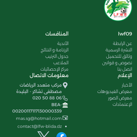
lwf09
المنافسات
عن الرابطة
الأندية
النشرة الرسمية
الرزنامة و النتائج
وثائق للتحميل
جدول الترتيب
نصوص و قوانين
الملاعب
اتصل بنا
مركز الإحصائيات
الإعلام
معلومات الاتصال
الأخبار
مركب متعدد الرياضات
معرض الفيديوهات
مصطفى تشاكر - البليدة
معرض الصور
020 50 88 06
الإعتمادات
BEA-
00200117117130000339
mas.sg@hotmail.com
contact@lfw-blida.dz