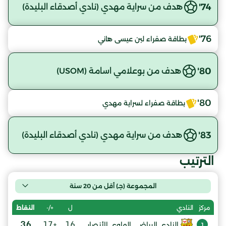
74'
هدف من سراية مهدي (نادي أصدقاء البليدة)
76'
بطاقة صفراء لبن عيسى هاني
80'
هدف من بوعلامي اسامة (USOM)
80'
بطاقة صفراء لسراية مهدي
83'
هدف من سراية مهدي (نادي أصدقاء البليدة)
الترتيب
المجموعة (جـ) أقل من 20 سنة
ل
+/-
النقاط
مركز
النادي
36
+17
16
النادي الرياضي الهاوي الأنصار
1