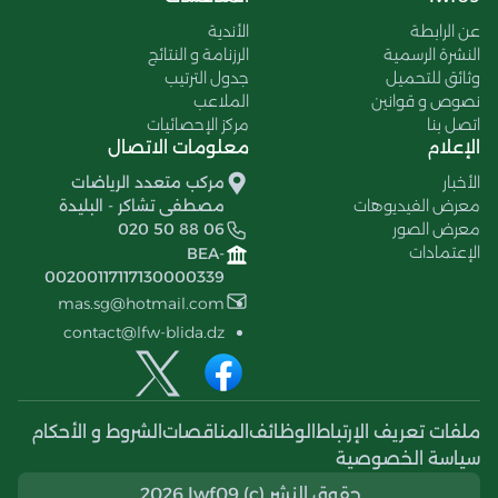
عن الرابطة
الأندية
النشرة الرسمية
الرزنامة و النتائج
وثائق للتحميل
جدول الترتيب
نصوص و قوانين
الملاعب
اتصل بنا
مركز الإحصائيات
الإعلام
معلومات الاتصال
الأخبار
مركب متعدد الرياضات
معرض الفيديوهات
مصطفى تشاكر - البليدة
معرض الصور
020 50 88 06
الإعتمادات
BEA-
00200117117130000339
mas.sg@hotmail.com
contact@lfw-blida.dz
ملفات تعريف الإرتباط
الوظائف
المناقصات
الشروط و الأحكام
سياسة الخصوصية
حقوق النشر (c) 2026 lwf09.