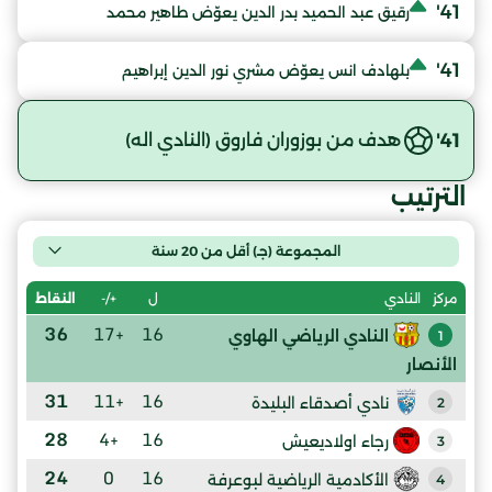
41'
رقيق عبد الحميد بدر الدين يعوّض طاهير محمد
41'
بلهادف انس يعوّض مشري نور الدين إبراهيم
41'
هدف من بوزوران فاروق (النادي اله)
الترتيب
المجموعة (جـ) أقل من 20 سنة
ل
+/-
النقاط
مركز
النادي
36
+17
16
النادي الرياضي الهاوي
1
الأنصار
31
+11
16
نادي أصدقاء البليدة
2
28
+4
16
رجاء اولاديعيش
3
24
0
16
الأكادمية الرياضية لبوعرفة
4