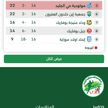
22
-2
16
مولودية حي الجليد
5
22
-2
16
جمعية إين خلدون العفرون
6
16
-4
16
وداد متيجة بوفاريك
7
14
-6
16
جيل بوفاريك
8
9
-18
16
إتحاد اولاد موزاية
9
الهبوط
عرض الكل
lwf09
المنافسات