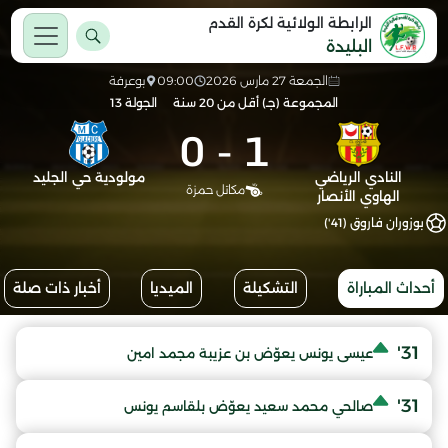
الرابطة الولائية لكرة القدم
البليدة
الجمعة 27 مارس 2026
09:00
بوعرفة
المجموعة (جـ) أقل من 20 سنة
الجولة 13
0
-
1
النادي الرياضي
مولودية حي الجليد
مكاتل حمزة
الهاوي الأنصار
بوزوران فاروق (41')
أحداث المباراة
التشكيلة
الميديا
أخبار ذات صلة
31'
عيسى يونس يعوّض بن عزيبة مجمد امين
31'
صالحي محمد سعيد يعوّض بلقاسم يونس