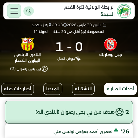
الرابطة الولائية لكرة القدم
البليدة
الاثنين 30 مارس 2026
09:00
رقاز محمد
المجموعة (جـ) أقل من 20 سنة
الجولة 14
1
-
0
جيل بوفاريك
النادي الرياضي
حوش كمال
الهاوي الأنصار
بي يحي رضوان (2')
أحداث المباراة
التشكيلة
الميديا
أخبار ذات صلة
2'
هدف من بي يحي رضوان (النادي اله)
26'
العمري أحمد يعوّض لونيس علي