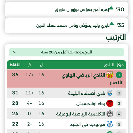
30'
زهرة أمير يعوّض بوزوران فاروق
35'
بايري وليد يعوّض وناس محمد عماد الدين
الترتيب
المجموعة (جـ) أقل من 20 سنة
ل
+/-
النقاط
مركز
النادي
36
+17
16
النادي الرياضي الهاوي
1
الأنصار
31
+11
16
نادي أصدقاء البليدة
2
28
+4
16
رجاء اولاديعيش
3
24
0
16
الأكادمية الرياضية لبوعرفة
4
22
-2
16
مولودية حي الجليد
5