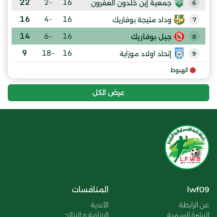
22
-2
16
جمعية إين خلدون العفرون
6
16
-4
16
وداد متيجة بوفاريك
7
14
-6
16
جيل بوفاريك
8
9
-18
16
إتحاد اولاد موزاية
9
الهبوط
عرض الكل
lwf09
المنافسات
عن الرابطة
الأندية
النشرة الرسمية
الرزنامة و النتائج