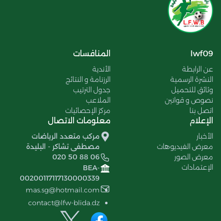
lwf09
المنافسات
عن الرابطة
الأندية
النشرة الرسمية
الرزنامة و النتائج
وثائق للتحميل
جدول الترتيب
نصوص و قوانين
الملاعب
اتصل بنا
مركز الإحصائيات
الإعلام
معلومات الاتصال
الأخبار
مركب متعدد الرياضات
معرض الفيديوهات
مصطفى تشاكر - البليدة
معرض الصور
020 50 88 06
الإعتمادات
BEA-
00200117117130000339
mas.sg@hotmail.com
contact@lfw-blida.dz