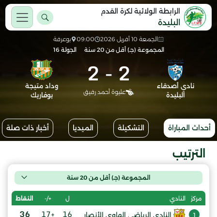
الرابطة الولائية لكرة القدم
البليدة
الجمعة 10 أفريل 2026
09:00
بوعرفة
المجموعة (جـ) أقل من 20 سنة
الجولة 16
2
-
2
نادي أصدقاء
وداد متيجة
عليوة أحمد رفيق
البليدة
بوفاريك
أحداث المباراة
التشكيلة
الميديا
أخبار ذات صلة
الترتيب
المجموعة (جـ) أقل من 20 سنة
ل
+/-
النقاط
مركز
النادي
36
+17
16
النادي الرياضي الهاوي الأنصار
1