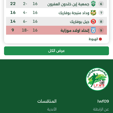
22
-2
16
جمعية إين خلدون العفرون
6
16
-4
16
وداد متيجة بوفاريك
7
14
-6
16
جيل بوفاريك
8
9
-18
16
إتحاد اولاد موزاية
9
الهبوط
عرض الكل
lwf09
المنافسات
عن الرابطة
الأندية