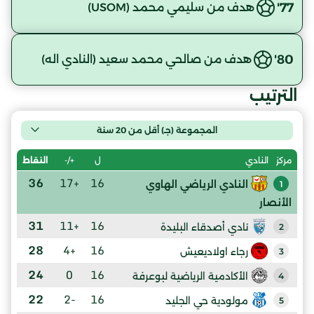
77'
هدف من سليمي محمد (USOM)
80'
هدف من صالحي محمد سعيد (النادي اله)
الترتيب
المجموعة (جـ) أقل من 20 سنة
ل
+/-
النقاط
مركز
النادي
36
+17
16
النادي الرياضي الهاوي
1
الأنصار
31
+11
16
نادي أصدقاء البليدة
2
28
+4
16
رجاء اولاديعيش
3
24
0
16
الأكادمية الرياضية لبوعرفة
4
22
-2
16
مولودية حي الجليد
5