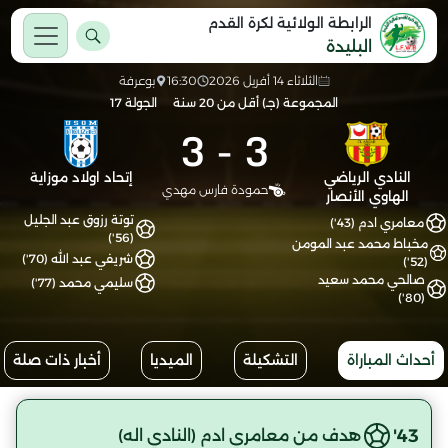
الرابطة الولائية لكرة القدم
البليدة
الثلاثاء 14 أفريل 2026
16:30
بوعرفة
المجموعة (جـ) أقل من 20 سنة
الجولة 17
3
-
3
النادي الرياضي
إتحاد اولاد موزاية
حمودة فارس مهدي
الهاوي الأنصار
توتة رزوق عبد الجليل
معامري ادم (43')
(56')
مخباط محمد عبد المومن
شريفي عبد الله (70')
(52')
صالحي محمد سعيد
سليمي محمد (77')
(80')
أحداث المباراة
التشكيلة
الميديا
أخبار ذات صلة
43'
هدف من معامري ادم (النادي اله)