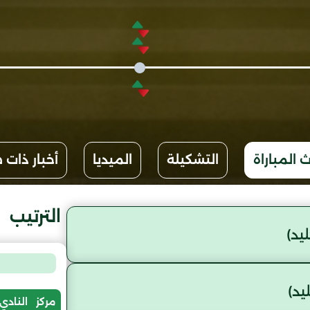
 المباراة
التشكيلة
الميديا
أخبار ذات 
الترتيب
يد)
يد)
مركز
النادي