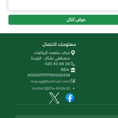
9
-18
16
إتحاد اولاد موزاية
عرض الكل
معلومات الاتصال
مركب متعدد الرياضات
مصطفى تشاكر - البليدة
020 50 88 06
BEA-
00200117117130000339
mas.sg@hotmail.com
contact@lfw-blida.dz