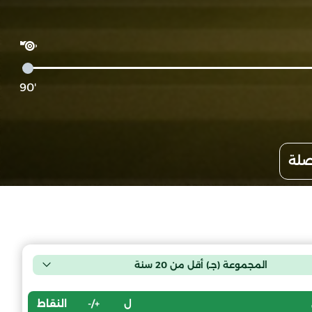
'90
صلة
المجموعة (جـ) أقل من 20 سنة
ل
+/-
النقاط