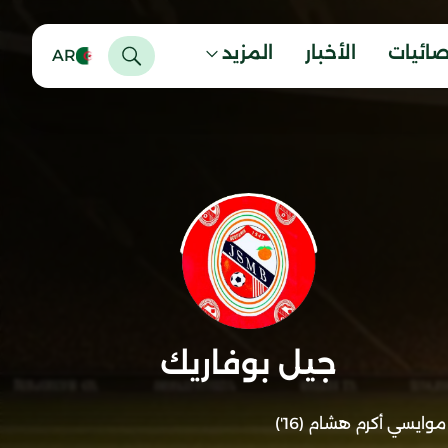
صائيات
الأخبار
المزيد
AR
جيل بوفاريك
موايسي أكرم هشام (16')