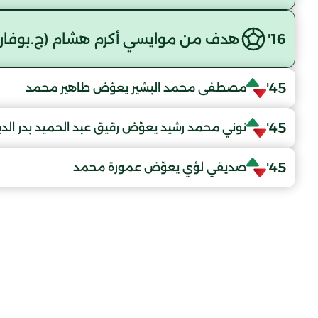
16'
هدف من موايسي أكرم هشام (ج.بوفار
45'
مصطفى محمد البشير يعوّض طاهير محمد
45'
نوني محمد رشيد يعوّض رقيق عبد الحميد بدر الد
45'
صديقي لؤي يعوّض عمورة محمد