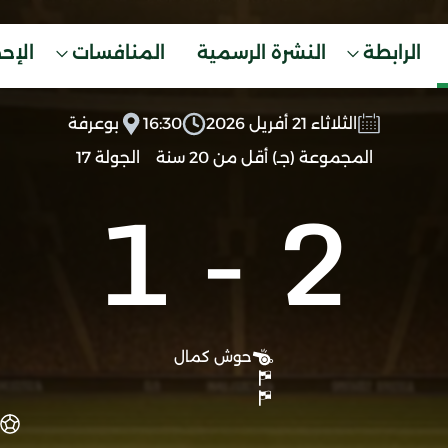
الرابطة
النشرة الرسمية
المنافسات
الإح
الثلاثاء 21 أفريل 2026
16:30
بوعرفة
المجموعة (جـ) أقل من 20 سنة
الجولة 17
1
-
2
حوش كمال