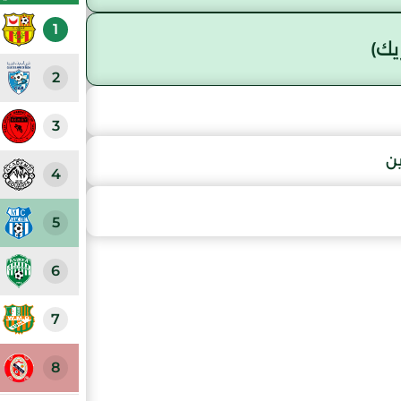
1
يك)
2
3
ين
4
5
6
7
8