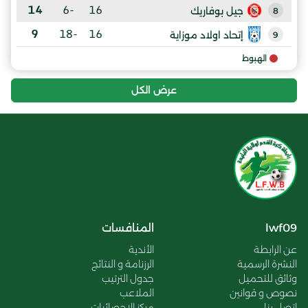
14
-6
16
جيل بوفاريك
8
9
-18
16
إتحاد اولاد موزاية
9
الهبوط
عرض الكل
lwf09
المنافسات
عن الرابطة
الأندية
النشرة الرسمية
الرزنامة و النتائج
وثائق للتحميل
جدول الترتيب
نصوص و قوانين
الملاعب
اتصل بنا
مركز الإحصائيات