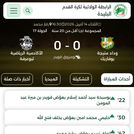
الرابطة الولائية لكرة القدم
البليدة
الثلاثاء 14 أفريل 2026
16:30
رقاز محمد
المجموعة (جـ) أقل من 20 سنة
الجولة 17
0
-
0
وداد متيجة
الأكادمية الرياضية
بومرزوق قويدر
بوفاريك
لبوعرفة
أحداث المباراة
التشكيلة
الميديا
أخبار ذات صلة
بوسبحة سيد أحمد إسلام يعوّض قويدر بن ميرة عبد
22'
المومن
30'
حليمي محمد امبن يعوّض يخلف فتح الله
42'
لعلق نسيم يعوّض برابح مهدي