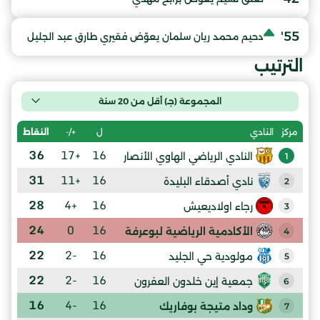
55'
دحيم محمد ريان سلمان يعوّض فقيري طارق عبد الجليل
الترتيب
المجموعة (جـ) أقل من 20 سنة
ل
+/-
النقاط
مركز
النادي
36
+17
16
النادي الرياضي الهاوي الأنصار
1
31
+11
16
نادي أصدقاء البليدة
2
28
+4
16
رجاء اولاديعيش
3
24
0
16
الأكادمية الرياضية لبوعرفة
4
22
-2
16
مولودية حي الجليد
5
22
-2
16
جمعية إين خلدون العفرون
6
16
-4
16
وداد متيجة بوفاريك
7