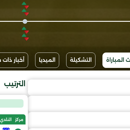
 المباراة
التشكيلة
الميديا
أخبار ذات 
الترتيب
مركز
النادي