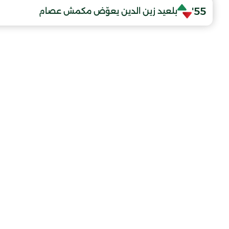
55'
بلعيد زين الدين يعوّض مكمش عصام