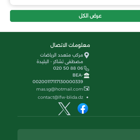
عرض الكل
معلومات الاتصال
مركب متعدد الرياضات
مصطفى تشاكر - البليدة
020 50 88 06
BEA-
00200117117130000339
mas.sg@hotmail.com
contact@lfw-blida.dz