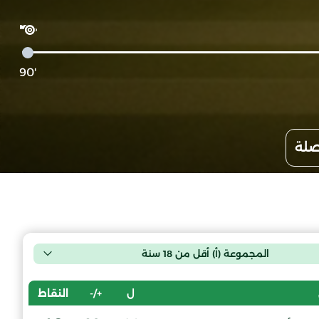
'90
صلة
المجموعة (أ) أقل من 18 سنة
ل
+/-
النقاط