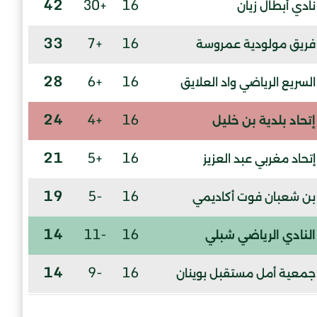
42
+30
16
نادي أبطال زيان
33
+7
16
فريق مولودية عمروسة
28
+6
16
السريع الرياضي واد العلايق
24
+4
16
إتحاد بلدية بن خليل
21
+5
16
إتحاد مغربي عبد العزيز
19
-5
16
بن شعبان فوت أكاديمي
14
-11
16
النادي الرياضي شبلي
14
-9
16
جمعية أمل مستقبل بوينان
3
-27
16
وفاق بن شعبان