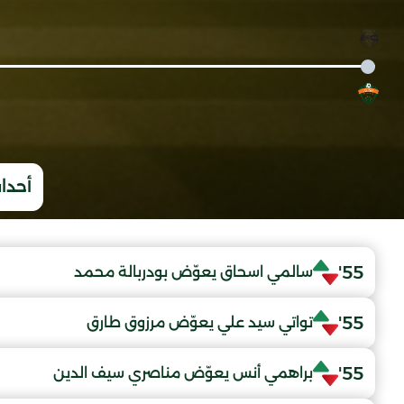
أحداث
55'
سالمي اسحاق يعوّض بودربالة محمد
55'
تواتي سيد علي يعوّض مرزوق طارق
55'
براهمي أنس يعوّض مناصري سيف الدين