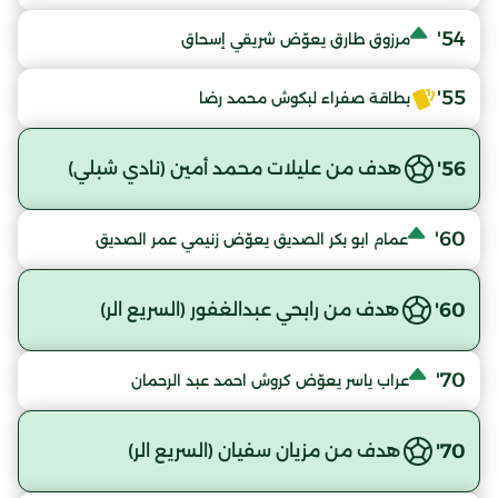
54'
مرزوق طارق يعوّض شريقي إسحاق
55'
بطاقة صفراء لبكوش محمد رضا
56'
هدف من عليلات محمد أمين (نادي شبلي)
60'
عمام ابو بكر الصديق يعوّض زنيمي عمر الصديق
60'
هدف من رابحي عبدالغفور (السريع الر)
70'
عراب ياسر يعوّض كروش احمد عبد الرحمان
70'
هدف من مزيان سفيان (السريع الر)