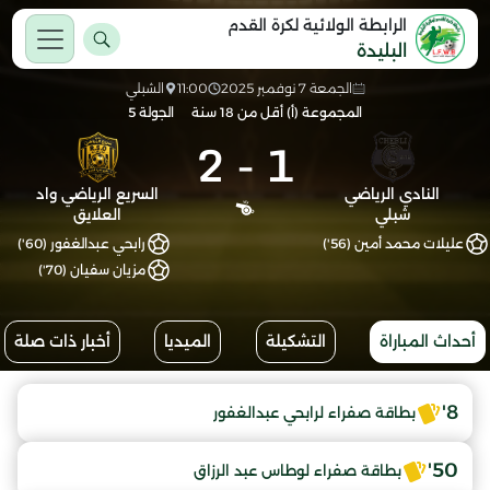
الرابطة الولائية لكرة القدم
البليدة
الجمعة 7 نوفمبر 2025
11:00
الشبلي
المجموعة (أ) أقل من 18 سنة
الجولة 5
2
-
1
النادي الرياضي
السريع الرياضي واد
شبلي
العلايق
عليلات محمد أمين (56')
رابحي عبدالغفور (60')
مزيان سفيان (70')
أحداث المباراة
التشكيلة
الميديا
أخبار ذات صلة
8'
بطاقة صفراء لرابحي عبدالغفور
50'
بطاقة صفراء لوطاس عبد الرزاق