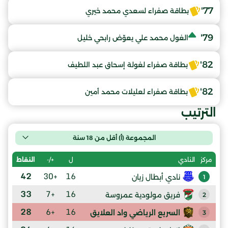
77'
بطاقة صفراء لسعدي محمد خيري
79'
الغول محمد علي يعوّض رابحي خليل
82'
بطاقة صفراء لغولة إسحاق عبد اللطيف
82'
بطاقة صفراء لعليلات محمد أمين
الترتيب
المجموعة (أ) أقل من 18 سنة
ل
+/-
النقاط
مركز
النادي
42
+30
16
نادي أبطال زيان
1
33
+7
16
فريق مولودية عمروسة
2
28
+6
16
السريع الرياضي واد العلايق
3