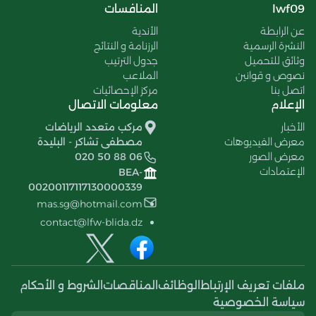
lwf09
المنافسات
عن الرابطة
الأندية
النشرة الرسمية
الرزنامة و النتائج
وثائق للتحميل
جدول الترتيب
نصوص و قوانين
الملاعب
اتصل بنا
مركز الإحصائيات
الإعلام
معلومات الاتصال
الأخبار
مركب متعدد الرياضات
معرض الفيديوهات
مصطفى تشاكر - البليدة
معرض الصور
020 50 88 06
الإعتمادات
BEA-
00200117117130000339
mas.sg@hotmail.com
contact@lfw-blida.dz
ملفات تعريف الإرتباط
الوظائف
المناقصات
الشروط و الأحكام
سياسة الخصوصية