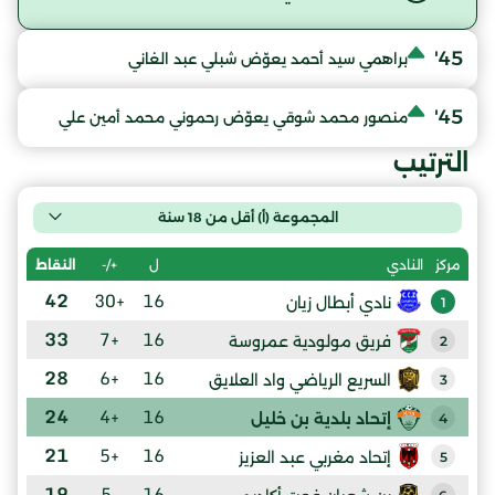
45'
براهمي سيد أحمد يعوّض شبلي عبد الغاني
45'
منصور محمد شوقي يعوّض رحموني محمد أمين علي
الترتيب
المجموعة (أ) أقل من 18 سنة
ل
+/-
النقاط
مركز
النادي
42
+30
16
نادي أبطال زيان
1
33
+7
16
فريق مولودية عمروسة
2
28
+6
16
السريع الرياضي واد العلايق
3
24
+4
16
إتحاد بلدية بن خليل
4
21
+5
16
إتحاد مغربي عبد العزيز
5
19
-5
16