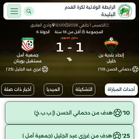
الرابطة الولائية لكرة القدم
البليدة
الخميس 1 جانفي 2026
12:00
وادي العلايق
المجموعة (أ) أقل من 18 سنة
الجولة 6
بدون جمهور
1
-
1
إتحاد بلدية بن
جمعية أمل
خليل
مستقبل بوينان
دحماني الحسن (10')
غرزي عبد الجليل (25')
أحداث المباراة
التشكيلة
الميديا
أخبار ذات صلة
10'
هدف من دحماني الحسن (إ.ب.ب.خ)
25'
هدف من غرزي عبد الجليل (جمعية أمل )