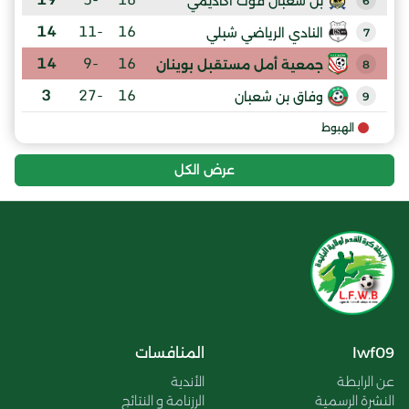
بن شعبان فوت أكاديمي
6
14
-11
16
النادي الرياضي شبلي
7
14
-9
16
جمعية أمل مستقبل بوينان
8
3
-27
16
وفاق بن شعبان
9
الهبوط
عرض الكل
lwf09
المنافسات
عن الرابطة
الأندية
النشرة الرسمية
الرزنامة و النتائج