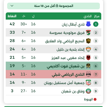
المجموعة (أ) أقل من 18 سنة
ل
+/-
النقاط
مركز
النادي
42
+30
16
نادي أبطال زيان
1
33
+7
16
فريق مولودية عمروسة
2
28
+6
16
السريع الرياضي واد العلايق
3
24
+4
16
إتحاد بلدية بن خليل
4
21
+5
16
إتحاد مغربي عبد العزيز
5
19
-5
16
بن شعبان فوت أكاديمي
6
14
-11
16
النادي الرياضي شبلي
7
14
-9
16
جمعية أمل مستقبل بوينان
8
3
-27
16
وفاق بن شعبان
9
الهبوط