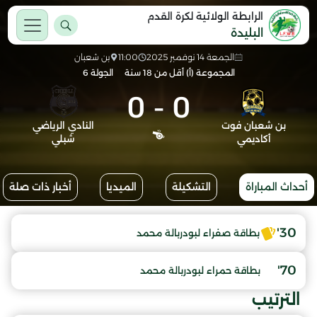
الرابطة الولائية لكرة القدم
البليدة
الجمعة 14 نوفمبر 2025
11:00
بن شعبان
المجموعة (أ) أقل من 18 سنة
الجولة 6
0
-
0
بن شعبان فوت
النادي الرياضي
أكاديمي
شبلي
أحداث المباراة
التشكيلة
الميديا
أخبار ذات صلة
30'
بطاقة صفراء لبودربالة محمد
70'
بطاقة حمراء لبودربالة محمد
الترتيب