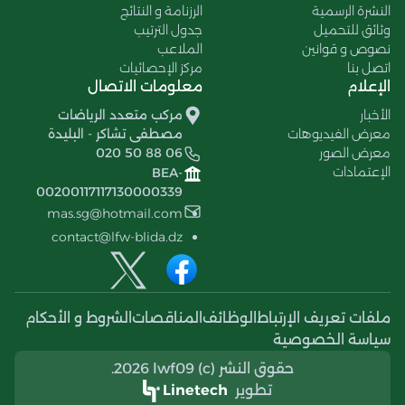
النشرة الرسمية
الرزنامة و النتائج
وثائق للتحميل
جدول الترتيب
نصوص و قوانين
الملاعب
اتصل بنا
مركز الإحصائيات
الإعلام
معلومات الاتصال
الأخبار
مركب متعدد الرياضات
معرض الفيديوهات
مصطفى تشاكر - البليدة
معرض الصور
020 50 88 06
الإعتمادات
BEA-
00200117117130000339
mas.sg@hotmail.com
contact@lfw-blida.dz
ملفات تعريف الإرتباط
الوظائف
المناقصات
الشروط و الأحكام
سياسة الخصوصية
حقوق النشر (c) 2026 lwf09.
تطوير
Linetech