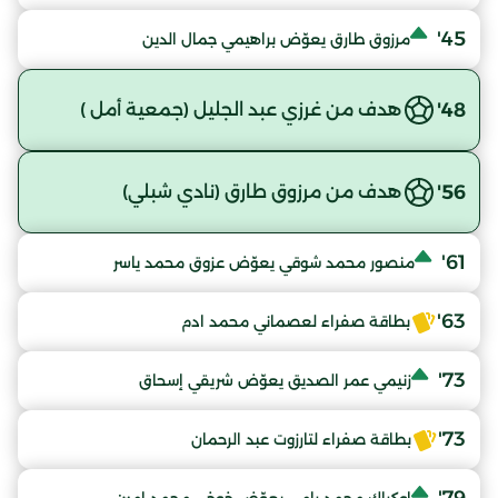
45'
مرزوق طارق يعوّض براهيمي جمال الدين
48'
هدف من غرزي عبد الجليل (جمعية أمل )
56'
هدف من مرزوق طارق (نادي شبلي)
61'
منصور محمد شوقي يعوّض عزوق محمد ياسر
63'
بطاقة صفراء لعصماني محمد ادم
73'
زنيمي عمر الصديق يعوّض شريقي إسحاق
73'
بطاقة صفراء لتارزوت عبد الرحمان