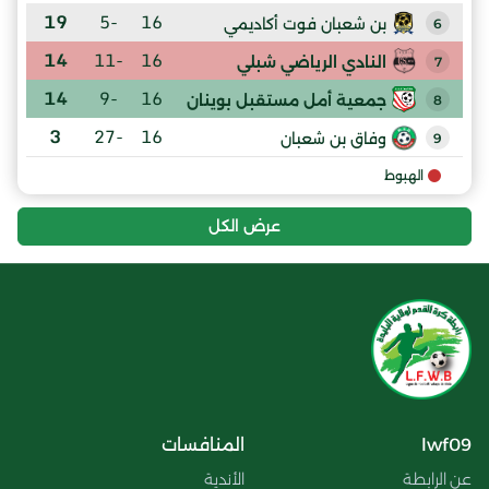
19
-5
16
بن شعبان فوت أكاديمي
6
14
-11
16
النادي الرياضي شبلي
7
14
-9
16
جمعية أمل مستقبل بوينان
8
3
-27
16
وفاق بن شعبان
9
الهبوط
عرض الكل
lwf09
المنافسات
عن الرابطة
الأندية