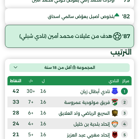
79'
اوكراك محمد رامي يعوّض خوخي محمد امين
82'
بلخوص أصيل يعوّض سالمي اسحاق
87'
هدف من عليلات محمد أمين (نادي شبلي)
الترتيب
المجموعة (أ) أقل من 18 سنة
ل
+/-
النقاط
مركز
النادي
42
+30
16
نادي أبطال زيان
1
33
+7
16
فريق مولودية عمروسة
2
28
+6
16
السريع الرياضي واد العلايق
3
24
+4
16
إتحاد بلدية بن خليل
4
21
+5
16
إتحاد مغربي عبد العزيز
5