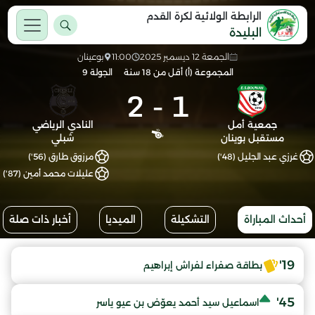
الرابطة الولائية لكرة القدم
البليدة
الجمعة 12 ديسمبر 2025
11:00
بوعينان
المجموعة (أ) أقل من 18 سنة
الجولة 9
2
-
1
جمعية أمل
النادي الرياضي
مستقبل بوينان
شبلي
غرزي عبد الجليل (48')
مرزوق طارق (56')
عليلات محمد أمين (87')
أحداث المباراة
التشكيلة
الميديا
أخبار ذات صلة
19'
بطاقة صفراء لفراش إبراهيم
45'
اسماعيل سيد أحمد يعوّض بن عيو ياسر