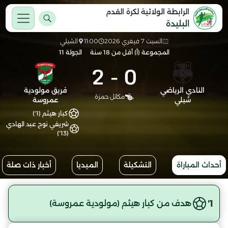
الرابطة الولائية لكرة القدم
البليدة
السبت 7 فيفري 2026
11:00
الشبلي
المجموعة (أ) أقل من 18 سنة
الجولة 11
2
-
0
النادي الرياضي
فريق مولودية
مكاتل حمزة
شبلي
عمروسة
كبار هيثم (1')
شريفي نوح عبد الهادي
(13')
أحداث المباراة
التشكيلة
الميديا
أخبار ذات صلة
1'
هدف من كبار هيثم (مولودية عمروسة)