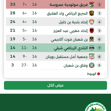
33
+7
16
فريق مولودية عمروسة
2
28
+6
16
السريع الرياضي واد العلايق
3
24
+4
16
إتحاد بلدية بن خليل
4
21
+5
16
إتحاد مغربي عبد العزيز
5
19
-5
16
بن شعبان فوت أكاديمي
6
14
-11
16
النادي الرياضي شبلي
7
14
-9
16
جمعية أمل مستقبل بوينان
8
3
-27
16
وفاق بن شعبان
9
الهبوط
عرض الكل