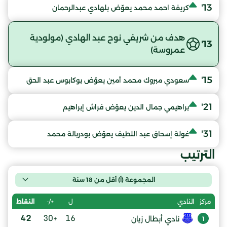
13'
كريفة احمد محمد يعوّض بلهادي عبدالرحمان
هدف من شريفي نوح عبد الهادي (مولودية
13'
عمروسة)
15'
سعودي مبروك محمد أمين يعوّض بوكابوس عبد الحق
21'
براهيمي جمال الدين يعوّض فراش إبراهيم
31'
غولة إسحاق عبد اللطيف يعوّض بودربالة محمد
الترتيب
المجموعة (أ) أقل من 18 سنة
ل
+/-
النقاط
مركز
النادي
42
+30
16
نادي أبطال زيان
1