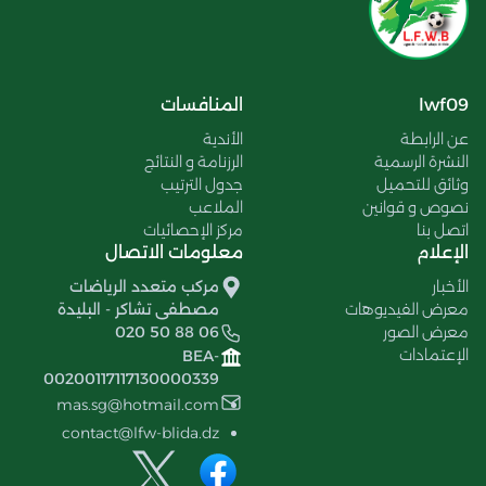
lwf09
المنافسات
عن الرابطة
الأندية
النشرة الرسمية
الرزنامة و النتائج
وثائق للتحميل
جدول الترتيب
نصوص و قوانين
الملاعب
اتصل بنا
مركز الإحصائيات
الإعلام
معلومات الاتصال
الأخبار
مركب متعدد الرياضات
معرض الفيديوهات
مصطفى تشاكر - البليدة
معرض الصور
020 50 88 06
الإعتمادات
BEA-
00200117117130000339
mas.sg@hotmail.com
contact@lfw-blida.dz