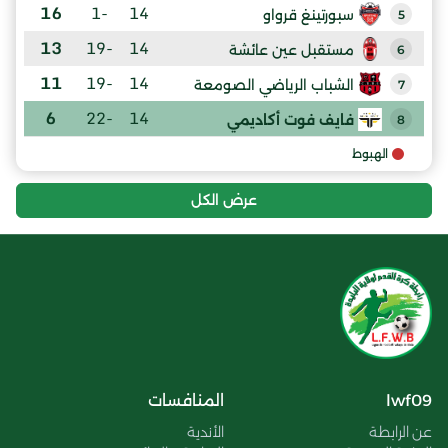
16
-1
14
سبورتينغ قرواو
5
13
-19
14
مستقبل عين عائشة
6
11
-19
14
الشباب الرياضي الصومعة
7
6
-22
14
فايف فوت أكاديمي
8
الهبوط
عرض الكل
lwf09
المنافسات
عن الرابطة
الأندية