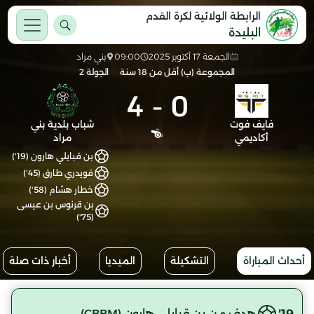
الرابطة الولائية لكرة القدم
البليدة
الجمعة 17 أكتوبر 2025
09:00
بني مراد
المجموعة (ب) أقل من 18 سنة
الجولة 2
4
-
0
فايف فوت
شباب بلدية بني
أكاديمي
مراد
بن قبايلي هارون (19')
قويدري طارق (45')
خطار هشام (58')
بن قرنوس بن عيسى
(75')
أحداث المباراة
التشكيلة
الميديا
أخبار ذات صلة
19'
هدف من بن قبايلي هارون (CBBM)