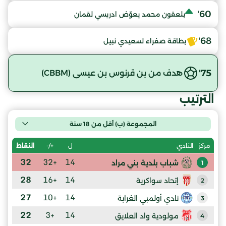
60'
بلعقون محمد يعوّض ادريسي لقمان
68'
بطاقة صفراء لسعيدي نبيل
75'
هدف من بن قرنوس بن عيسى (CBBM)
الترتيب
المجموعة (ب) أقل من 18 سنة
ل
+/-
النقاط
مركز
النادي
32
+32
14
شباب بلدية بني مراد
1
28
+16
14
إتحاد سواكرية
2
27
+10
14
نادي أولمبي الغرابة
3
22
+3
14
مولودية واد العلايق
4