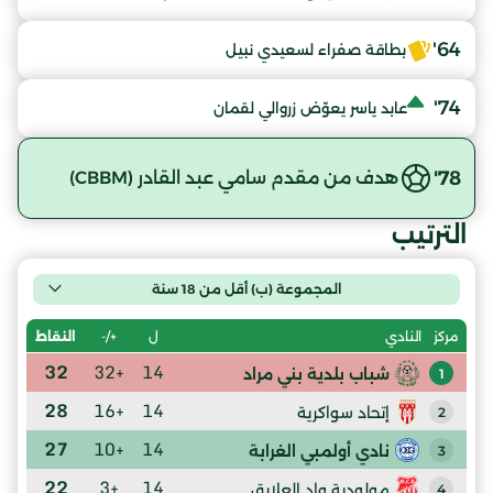
64'
بطاقة صفراء لسعيدي نبيل
74'
عابد ياسر يعوّض زروالي لقمان
78'
هدف من مقدم سامي عبد القادر (CBBM)
الترتيب
المجموعة (ب) أقل من 18 سنة
ل
+/-
النقاط
مركز
النادي
32
+32
14
شباب بلدية بني مراد
1
28
+16
14
إتحاد سواكرية
2
27
+10
14
نادي أولمبي الغرابة
3
22
+3
14
مولودية واد العلايق
4