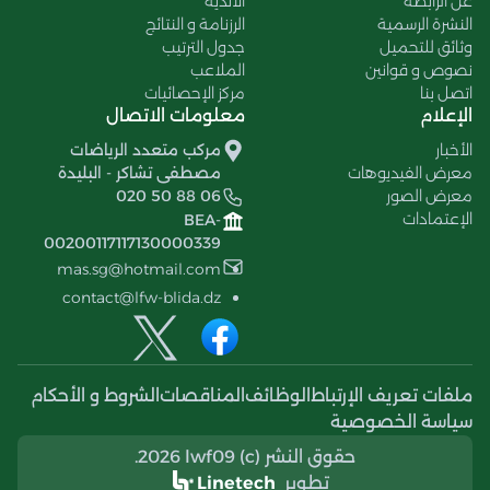
عن الرابطة
الأندية
النشرة الرسمية
الرزنامة و النتائج
وثائق للتحميل
جدول الترتيب
نصوص و قوانين
الملاعب
اتصل بنا
مركز الإحصائيات
الإعلام
معلومات الاتصال
الأخبار
مركب متعدد الرياضات
معرض الفيديوهات
مصطفى تشاكر - البليدة
معرض الصور
020 50 88 06
الإعتمادات
BEA-
00200117117130000339
mas.sg@hotmail.com
contact@lfw-blida.dz
ملفات تعريف الإرتباط
الوظائف
المناقصات
الشروط و الأحكام
سياسة الخصوصية
حقوق النشر (c) 2026 lwf09.
تطوير
Linetech