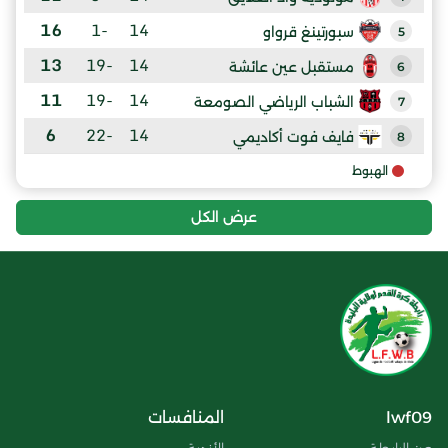
16
-1
14
سبورتينغ قرواو
5
13
-19
14
مستقبل عين عائشة
6
11
-19
14
الشباب الرياضي الصومعة
7
6
-22
14
فايف فوت أكاديمي
8
الهبوط
عرض الكل
lwf09
المنافسات