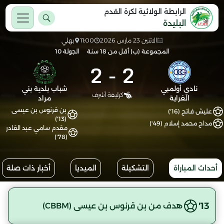
الرابطة الولائية لكرة القدم
البليدة
الاثنين 23 مارس 2026
11:00
بهلي
المجموعة (ب) أقل من 18 سنة
الجولة 10
2
-
2
نادي أولمبي
شباب بلدية بني
كرليفة أشرف
الغرابة
مراد
بن قرنوس بن عيسى
عليش فاتح (16')
(13')
مداح محمد إسلام (49')
مقدم سامي عبد القادر
(78')
أحداث المباراة
التشكيلة
الميديا
أخبار ذات صلة
13'
هدف من بن قرنوس بن عيسى (CBBM)