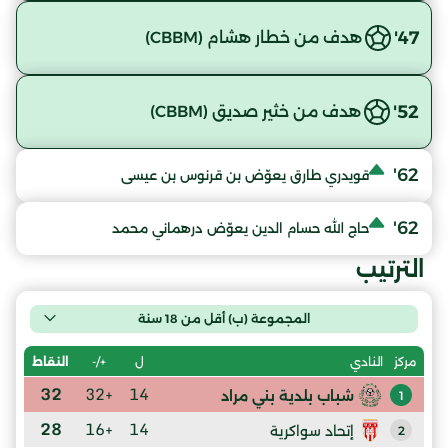
47'
هدف من خطار هشام (CBBM)
52'
هدف من خثير صديق (CBBM)
62'
قويدري طارق يعوّض بن قرنوس بن عيسى
62'
حاج الله حسام الدين يعوّض درهماني محمد
الترتيب
المجموعة (ب) أقل من 18 سنة
ل
+/-
النقاط
مركز
النادي
32
+32
14
شباب بلدية بني مراد
1
28
+16
14
إتحاد سواكرية
2