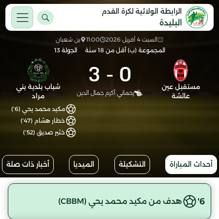
الرابطة الولائية لكرة القدم
البليدة
السبت 4 أفريل 2026
11:00
بن شعبان
المجموعة (ب) أقل من 18 سنة
الجولة 13
3
-
0
مستقبل عين
شباب بلدية بني
رحماني أكرم جمال الدين
عائشة
مراد
مكيد محمد يحي (6')
خطار هشام (47')
خثير صديق (52')
أحداث المباراة
التشكيلة
الميديا
أخبار ذات صلة
6'
هدف من مكيد محمد يحي (CBBM)