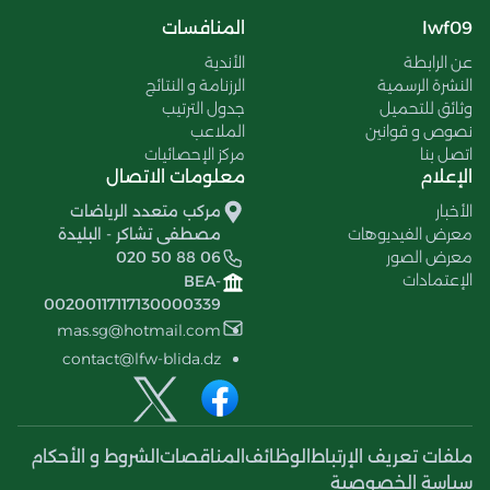
lwf09
المنافسات
عن الرابطة
الأندية
النشرة الرسمية
الرزنامة و النتائج
وثائق للتحميل
جدول الترتيب
نصوص و قوانين
الملاعب
اتصل بنا
مركز الإحصائيات
الإعلام
معلومات الاتصال
الأخبار
مركب متعدد الرياضات
معرض الفيديوهات
مصطفى تشاكر - البليدة
معرض الصور
020 50 88 06
الإعتمادات
BEA-
00200117117130000339
mas.sg@hotmail.com
contact@lfw-blida.dz
ملفات تعريف الإرتباط
الوظائف
المناقصات
الشروط و الأحكام
سياسة الخصوصية