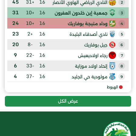
45
+31
16
النادي الرياضي الهاوي الأنصار
2
31
+10
16
جمعية إين خلدون العفرون
3
24
+10
16
وداد متيجة بوفاريك
4
23
+2
16
نادي أصدقاء البليدة
5
20
-8
16
جيل بوفاريك
6
9
-22
16
رجاء اولاديعيش
7
6
-33
16
إتحاد اولاد موزاية
8
4
-37
16
مولودية حي الجليد
9
الهبوط
عرض الكل