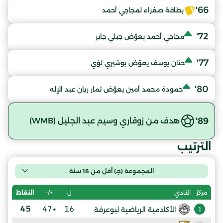
66'
بطاقة صفراء لمجاجي أحمد
72'
مجاجي أحمد يعوّض جبلي جابر
77'
حنان يوسف يعوّض بوشبري لؤي
80'
حمودة محمد أمين يعوّض تمار ريان عبد الإله
89'
هدف من زوقاري وسيم عبد الجليل (WMB)
الترتيب
المجموعة (جـ) أقل من 18 سنة
ل
+/-
النقاط
مركز
النادي
45
+47
16
الأكادمية الرياضية لبوعرفة
1