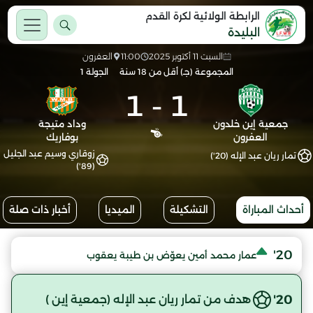
الرابطة الولائية لكرة القدم
البليدة
السبت 11 أكتوبر 2025
11:00
العفرون
المجموعة (جـ) أقل من 18 سنة
الجولة 1
1
-
1
جمعية إين خلدون
وداد متيجة
العفرون
بوفاريك
زوقاري وسيم عبد الجليل
تمار ريان عبد الإله (20')
(89')
أحداث المباراة
التشكيلة
الميديا
أخبار ذات صلة
20'
عمار محمد أمين يعوّض بن طيبة يعقوب
20'
هدف من تمار ريان عبد الإله (جمعية إين )