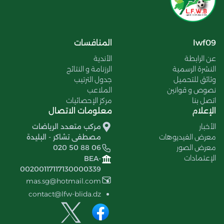
lwf09
المنافسات
عن الرابطة
الأندية
النشرة الرسمية
الرزنامة و النتائج
وثائق للتحميل
جدول الترتيب
نصوص و قوانين
الملاعب
اتصل بنا
مركز الإحصائيات
الإعلام
معلومات الاتصال
الأخبار
مركب متعدد الرياضات
معرض الفيديوهات
مصطفى تشاكر - البليدة
معرض الصور
020 50 88 06
الإعتمادات
BEA-
00200117117130000339
mas.sg@hotmail.com
contact@lfw-blida.dz