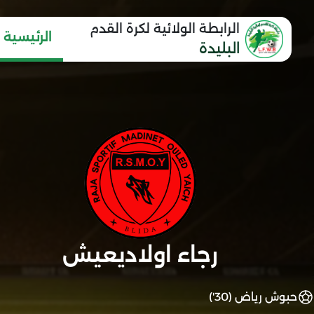
الرابطة الولائية لكرة القدم
الرئيسية
البليدة
رجاء اولاديعيش
حبوش رياض (30')