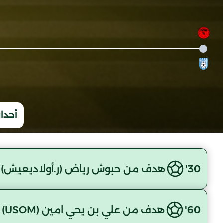
أحداث
30'
هدف من حبوش رياض (ر.أولاديعيش)
60'
هدف من علي بن يحي امين (USOM)