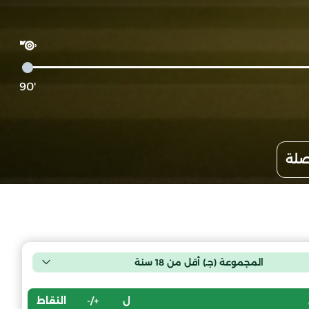
'90
صلة
المجموعة (جـ) أقل من 18 سنة
ل
+/-
النقاط