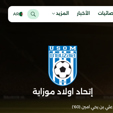
صائيات
الأخبار
المزيد
AR
إتحاد اولاد موزاية
علي بن يحي امين (60')