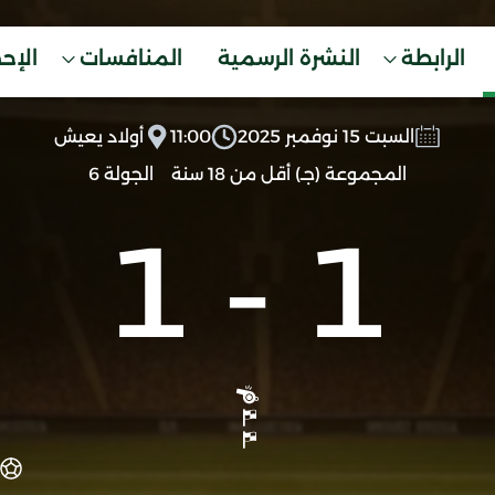
الرابطة
النشرة الرسمية
المنافسات
الإح
السبت 15 نوفمبر 2025
11:00
أولاد يعيش
المجموعة (جـ) أقل من 18 سنة
الجولة 6
1
-
1