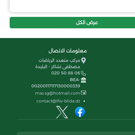
4
-37
16
مولودية حي الجليد
عرض الكل
معلومات الاتصال
مركب متعدد الرياضات
مصطفى تشاكر - البليدة
020 50 88 06
BEA-
00200117117130000339
mas.sg@hotmail.com
contact@lfw-blida.dz