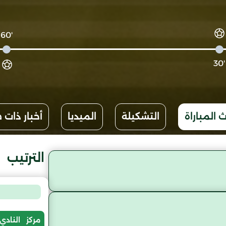
'60
'30
 المباراة
التشكيلة
الميديا
أخبار ذات 
الترتيب
مركز
النادي