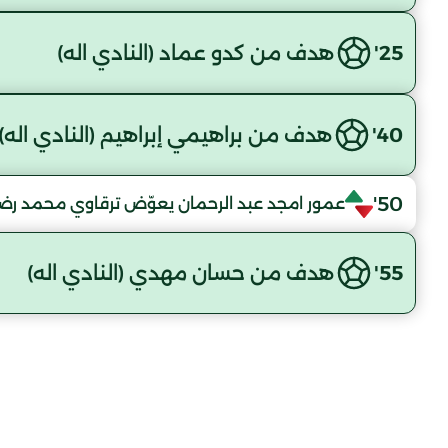
25'
هدف من كدو عماد (النادي اله)
40'
هدف من براهيمي إبراهيم (النادي اله)
50'
عمور امجد عبد الرحمان يعوّض ترقاوي محمد رض
55'
هدف من حسان مهدي (النادي اله)