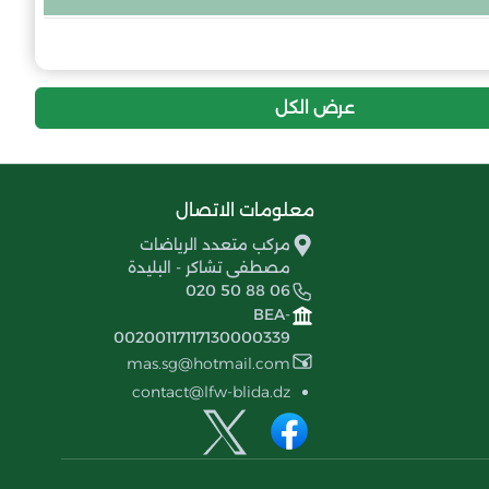
4
-37
16
مولودية حي الجليد
عرض الكل
معلومات الاتصال
مركب متعدد الرياضات
مصطفى تشاكر - البليدة
020 50 88 06
BEA-
00200117117130000339
mas.sg@hotmail.com
contact@lfw-blida.dz