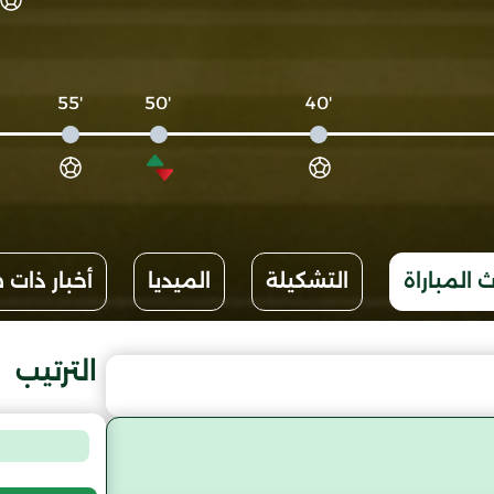
'55
'50
'40
 المباراة
التشكيلة
الميديا
أخبار ذات 
الترتيب