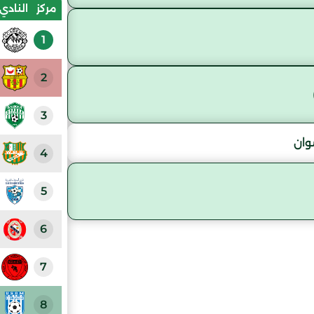
مركز
النادي
1
2
3
وان
4
5
6
7
8