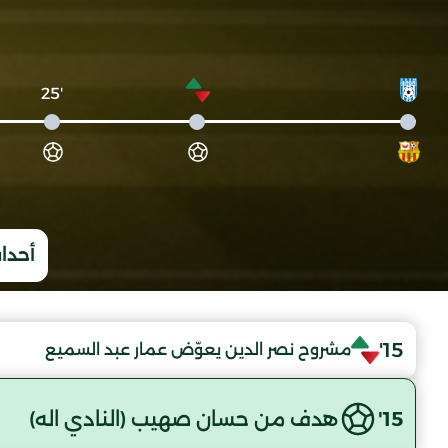
'25
أحداث
15'
مشروح نصر الدين يعوّض عمار عبد السميع
15'
هدف من حسان صهيب (النادي اله)