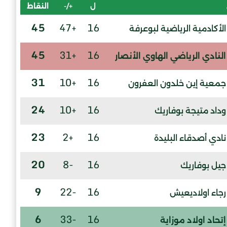
ل
+/-
النقاط
45
+47
16
الأكادمية الرياضية لبوعرفة
45
+31
16
النادي الرياضي الهاوي الأنصار
31
+10
16
جمعية إين خلدون العفرون
24
+10
16
وداد متيجة بوفاريك
23
+2
16
نادي أصدقاء البليدة
20
-8
16
جيل بوفاريك
9
-22
16
رجاء اولاديعيش
6
-33
16
إتحاد اولاد موزاية