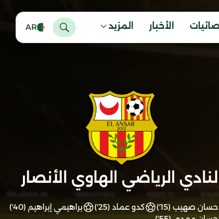
صائيات
الأخبار
المزيد
AR
لنادي الرياضي الهاوي الأنصار
حسان صهيب (15')
كدو عماد (25')
براهيمي إبراهيم (40')
حسان مهدي (55')