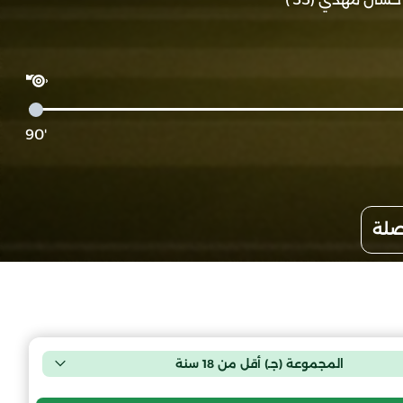
'90
صلة
المجموعة (جـ) أقل من 18 سنة