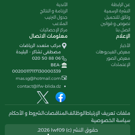
عن الرابطة
الأندية
النشرة الرسمية
الرزنامة و النتائج
وثائق للتحميل
جدول الترتيب
نصوص و قوانين
الملاعب
اتصل بنا
مركز الإحصائيات
الإعلام
معلومات الاتصال
الأخبار
مركب متعدد الرياضات
معرض الفيديوهات
مصطفى تشاكر - البليدة
معرض الصور
020 50 88 06
الإعتمادات
BEA-
00200117117130000339
mas.sg@hotmail.com
contact@lfw-blida.dz
ملفات تعريف الإرتباط
الوظائف
المناقصات
الشروط و الأحكام
سياسة الخصوصية
حقوق النشر (c) 2026 lwf09.