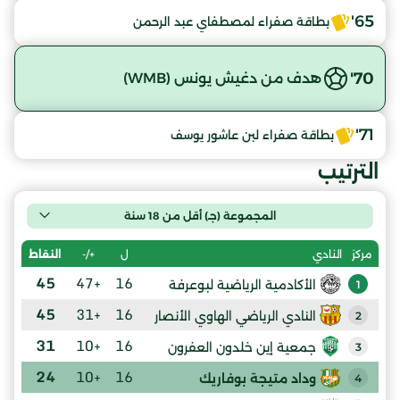
65'
بطاقة صفراء لمصطفاي عبد الرحمن
70'
هدف من دغيش يونس (WMB)
71'
بطاقة صفراء لبن عاشور يوسف
الترتيب
المجموعة (جـ) أقل من 18 سنة
ل
+/-
النقاط
مركز
النادي
45
+47
16
الأكادمية الرياضية لبوعرفة
1
45
+31
16
النادي الرياضي الهاوي الأنصار
2
31
+10
16
جمعية إين خلدون العفرون
3
24
+10
16
وداد متيجة بوفاريك
4