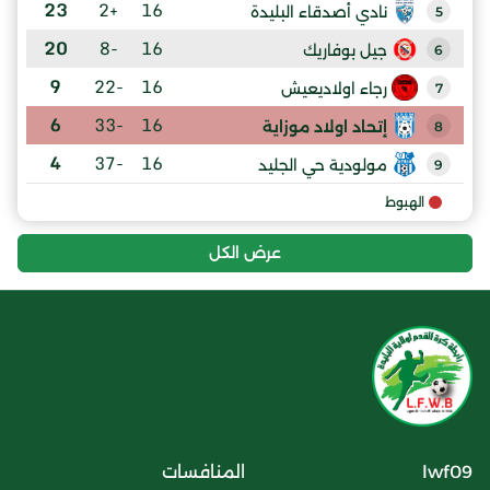
23
+2
16
نادي أصدقاء البليدة
5
20
-8
16
جيل بوفاريك
6
9
-22
16
رجاء اولاديعيش
7
6
-33
16
إتحاد اولاد موزاية
8
4
-37
16
مولودية حي الجليد
9
الهبوط
عرض الكل
lwf09
المنافسات