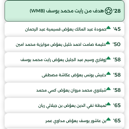
28'
هدف من رايت محمد يوسف (WMB)
45'
حمودة عبد المالك يعوّض قسيمية عبد الرحمان
50'
حليمة صامت احمد خليل يعوّض موايزية محمد امين
58'
زوقاري وسيم عبد الجليل يعوّض رايت محمد يوسف
58'
دغيش يونس يعوّض عكاشة مصطفى
58'
شبلاوي محمد مروان يعوّض كسي محمد
65'
لميطة تقي الدين يعوّض بن جيلالي ريان
65'
بن عاشور يوسف يعوّض مداوي عمر