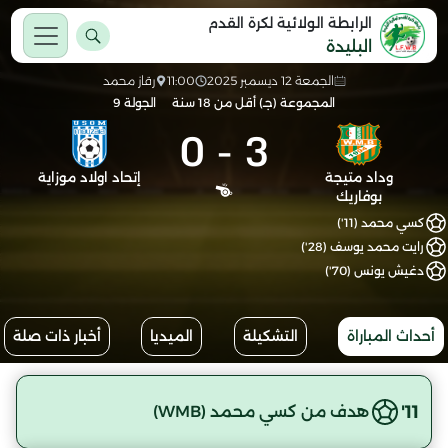
الرابطة الولائية لكرة القدم
البليدة
الجمعة 12 ديسمبر 2025
11:00
رقاز محمد
المجموعة (جـ) أقل من 18 سنة
الجولة 9
0
-
3
وداد متيجة
إتحاد اولاد موزاية
بوفاريك
كسي محمد (11')
رايت محمد يوسف (28')
دغيش يونس (70')
أحداث المباراة
التشكيلة
الميديا
أخبار ذات صلة
11'
هدف من كسي محمد (WMB)