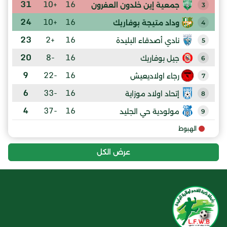
31
+10
16
جمعية إين خلدون العفرون
3
24
+10
16
وداد متيجة بوفاريك
4
23
+2
16
نادي أصدقاء البليدة
5
20
-8
16
جيل بوفاريك
6
9
-22
16
رجاء اولاديعيش
7
6
-33
16
إتحاد اولاد موزاية
8
4
-37
16
مولودية حي الجليد
9
الهبوط
عرض الكل