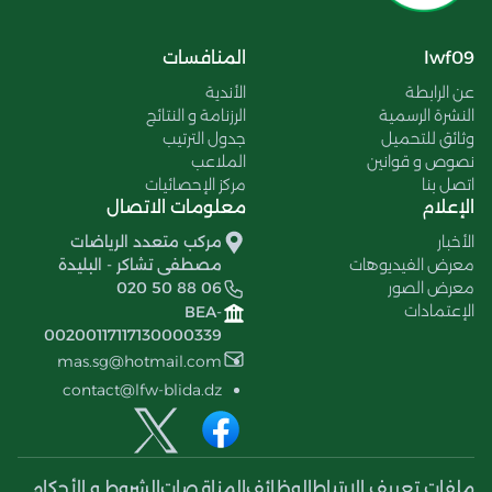
lwf09
المنافسات
عن الرابطة
الأندية
النشرة الرسمية
الرزنامة و النتائج
وثائق للتحميل
جدول الترتيب
نصوص و قوانين
الملاعب
اتصل بنا
مركز الإحصائيات
الإعلام
معلومات الاتصال
الأخبار
مركب متعدد الرياضات
معرض الفيديوهات
مصطفى تشاكر - البليدة
معرض الصور
020 50 88 06
الإعتمادات
BEA-
00200117117130000339
mas.sg@hotmail.com
contact@lfw-blida.dz
ملفات تعريف الإرتباط
الوظائف
المناقصات
الشروط و الأحكام