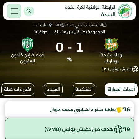
الرابطة الولائية لكرة القدم
البليدة
الجمعة 23 جانفي 2026
11:00
رقاز محمد
المجموعة (جـ) أقل من 18 سنة
الجولة 10
0
-
1
وداد متيجة
جمعية إين خلدون
بوفاريك
العفرون
دغيش يونس (19')
أحداث المباراة
التشكيلة
الميديا
أخبار ذات صلة
16'
بطاقة صفراء لشبلاوي محمد مروان
19'
هدف من دغيش يونس (WMB)