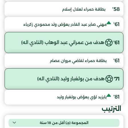
58'
بطاقة حمراء لعلال إسلام
61'
مهني صابر عبد القادر يعوّض ولد محمودي زكرياء
61'
هدف من عمراني عبد الوهاب (النادي اله)
61'
بطاقة حمراء لقاضي مروان عصام
71'
هدف من بولغبار وليد (النادي اله)
81'
بايزيد لؤي يعوّض بولغبار وليد
الترتيب
المجموعة (جـ) أقل من 18 سنة