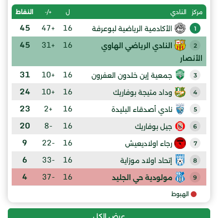
ل
+/-
النقاط
مركز
النادي
45
+47
16
الأكادمية الرياضية لبوعرفة
1
45
+31
16
النادي الرياضي الهاوي
2
الأنصار
31
+10
16
جمعية إين خلدون العفرون
3
24
+10
16
وداد متيجة بوفاريك
4
23
+2
16
نادي أصدقاء البليدة
5
20
-8
16
جيل بوفاريك
6
9
-22
16
رجاء اولاديعيش
7
6
-33
16
إتحاد اولاد موزاية
8
4
-37
16
مولودية حي الجليد
9
الهبوط
عرض الكل