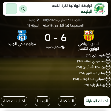
الرابطة الولائية لكرة القدم
البليدة
الجمعة 27 مارس 2026
11:00
بوقرة
المجموعة (جـ) أقل من 18 سنة
الجولة 13
0
-
6
النادي الرياضي
مولودية حي الجليد
مكاتل حمزة
الهاوي الأنصار
بايزيد لؤي (13')
مسعودي إسلام (41')
بن عطا الله أيمن (51')
بقالم عبد النور (54')
عمراني عبد الوهاب (61')
بولغبار وليد (71')
أحداث المباراة
التشكيلة
الميديا
أخبار ذات صلة