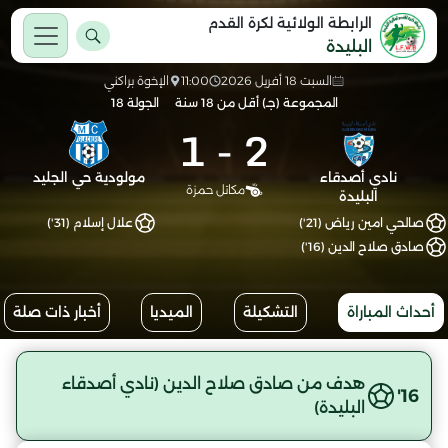
الرابطة الولائية لكرة القدم
البليدة
السبت 18 أفريل 2026
11:00
الإخوة براكني
المجموعة (جـ) أقل من 18 سنة
الجولة 18
1
-
2
نادي أصدقاء
مولودية حي الجليد
مكاتل حمزة
البليدة
صالحي امين رياض (21')
علال إسلام (31')
صادق صلاح الدين (16')
أحداث المباراة
التشكيلة
الميديا
أخبار ذات صلة
هدف من صادق صلاح الدين (نادي أصدقاء
16'
البليدة)