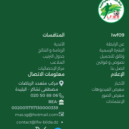
lwf09
المنافسات
عن الرابطة
الأندية
النشرة الرسمية
الرزنامة و النتائج
وثائق للتحميل
جدول الترتيب
نصوص و قوانين
الملاعب
اتصل بنا
مركز الإحصائيات
الإعلام
معلومات الاتصال
الأخبار
مركب متعدد الرياضات
معرض الفيديوهات
مصطفى تشاكر - البليدة
معرض الصور
020 50 88 06
الإعتمادات
BEA-
00200117117130000339
mas.sg@hotmail.com
contact@lfw-blida.dz