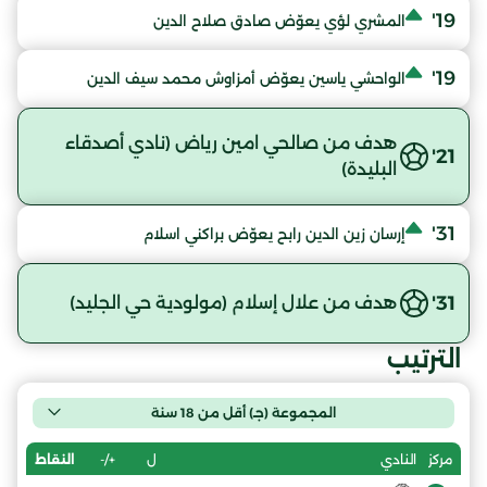
19'
المشري لؤي يعوّض صادق صلاح الدين
19'
الواحشي ياسين يعوّض أمزاوش محمد سيف الدين
هدف من صالحي امين رياض (نادي أصدقاء
21'
البليدة)
31'
إرسان زين الدين رابح يعوّض براكني اسلام
31'
هدف من علال إسلام (مولودية حي الجليد)
الترتيب
المجموعة (جـ) أقل من 18 سنة
ل
+/-
النقاط
مركز
النادي