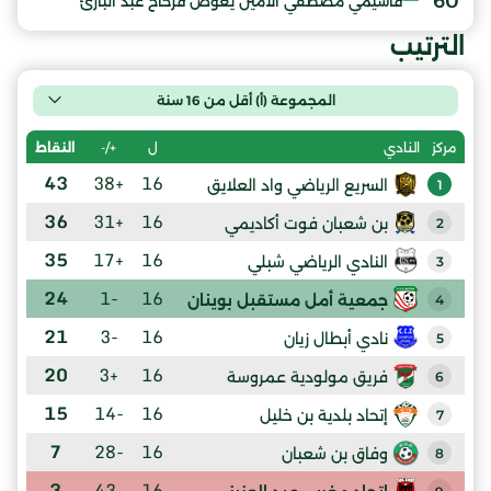
60'
قاسيمي مصطفي الامين يعوّض فرحاح عبد البارئ
الترتيب
المجموعة (أ) أقل من 16 سنة
ل
+/-
النقاط
مركز
النادي
43
+38
16
السريع الرياضي واد العلايق
1
36
+31
16
بن شعبان فوت أكاديمي
2
35
+17
16
النادي الرياضي شبلي
3
24
-1
16
جمعية أمل مستقبل بوينان
4
21
-3
16
نادي أبطال زيان
5
20
+3
16
فريق مولودية عمروسة
6
15
-14
16
إتحاد بلدية بن خليل
7
7
-28
16
وفاق بن شعبان
8
3
-43
16