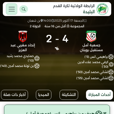
الرابطة الولائية لكرة القدم
البليدة
الجمعة 17 أكتوبر 2025
14:00
بن شعبان
المجموعة (أ) أقل من 16 سنة
الجولة 2
2
-
4
جمعية أمل
إتحاد مغربي عبد
مستقبل بوينان
العزيز
حمايدي محمد رشيد
براهيمي انس (5')
(10')
كرفي محمد علاء الدين
بن توتة محمد أمين (40')
(30')
لشاني محمد أمين (50')
لشاني محمد أمين (55')
أحداث المباراة
التشكيلة
الميديا
أخبار ذات صلة
5'
هدف من براهيمي انس (جمعية أمل )