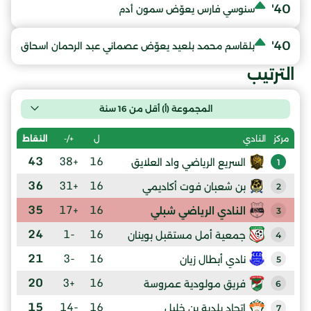
40'
سنوسي فارس يعوّض سمون أدم
40'
بلقاسم محمد بلعيد يعوّض عصماني عبد الرحمان اسحاق
الترتيب
المجموعة (أ) أقل من 16 سنة
ل
+/-
النقاط
مركز
النادي
43
+38
16
السريع الرياضي واد العلايق
1
36
+31
16
بن شعبان فوت أكاديمي
2
35
+17
16
النادي الرياضي شبلي
3
24
-1
16
جمعية أمل مستقبل بوينان
4
21
-3
16
نادي أبطال زيان
5
20
+3
16
فريق مولودية عمروسة
6
15
-14
16
إتحاد بلدية بن خليل
7