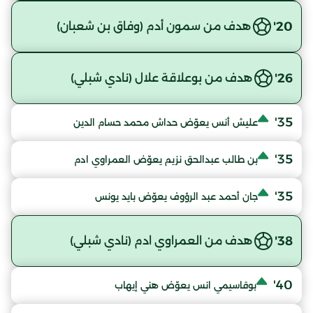
20'
هدف من سمون أدم (وفاق بن شعبان)
26'
هدف من بوعلاقة علال (نادي شبلي)
35'
عليش أنس يعوّض حداش محمد حسام الدين
35'
بن طالب عبدالحق نزيم يعوّض العمراوي ادم
35'
جان أحمد عبد الرؤوف يعوّض بايد يونس
38'
هدف من العمراوي ادم (نادي شبلي)
40'
بوقاسيمي انس يعوّض هني إيهاب