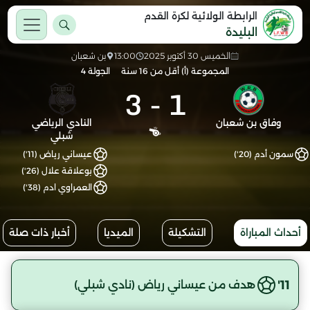
الرابطة الولائية لكرة القدم
البليدة
الخميس 30 أكتوبر 2025
13:00
بن شعبان
المجموعة (أ) أقل من 16 سنة
الجولة 4
3
-
1
وفاق بن شعبان
النادي الرياضي
شبلي
سمون أدم (20')
عيساني رياض (11')
بوعلاقة علال (26')
العمراوي ادم (38')
أحداث المباراة
التشكيلة
الميديا
أخبار ذات صلة
11'
هدف من عيساني رياض (نادي شبلي)