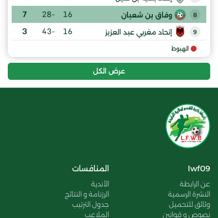
7
-28
16
وفاق بن شعبان
8
3
-43
16
إتحاد مغربي عبد العزيز
9
الهبوط
عرض الكل
lwf09
المنافسات
عن الرابطة
الأندية
النشرة الرسمية
الرزنامة و النتائج
وثائق للتحميل
جدول الترتيب
نصوص و قوانين
الملاعب