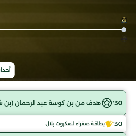
أحداث
30'
هدف من بن كوسة عبد الرحمان (بن ش
30'
بطاقة صفراء للعكروت بلال