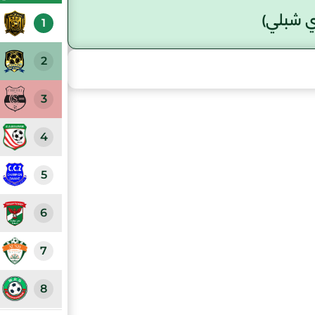
ي شبلي)
1
2
3
4
5
6
7
8