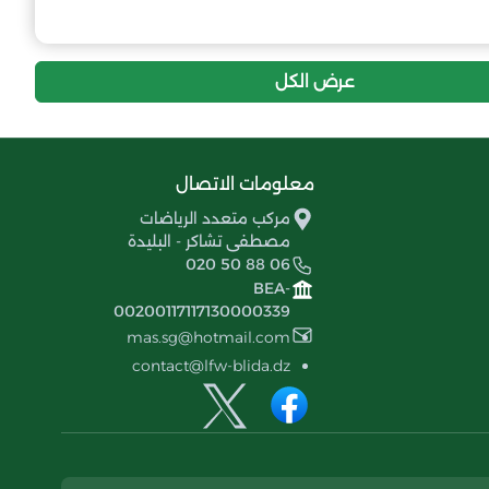
3
-43
16
إتحاد مغربي عبد العزيز
عرض الكل
معلومات الاتصال
مركب متعدد الرياضات
مصطفى تشاكر - البليدة
020 50 88 06
BEA-
00200117117130000339
mas.sg@hotmail.com
contact@lfw-blida.dz