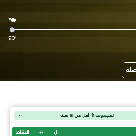
'90
صلة
المجموعة (أ) أقل من 16 سنة
ل
+/-
النقاط