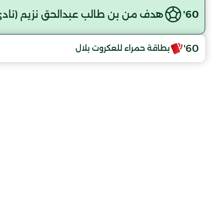
60'
هدف من بن طالب عبدالحق نزيم (ناد
60'
بطاقة حمراء للعكروت بلال