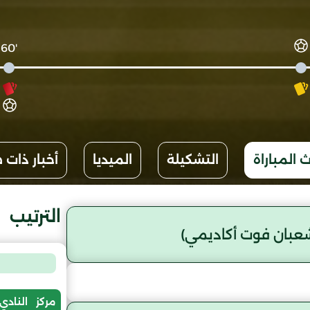
'60
 المباراة
التشكيلة
الميديا
أخبار ذات 
الترتيب
عبان فوت أكاديمي)
مركز
النادي