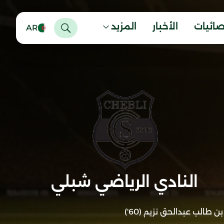
صائيات
الأخبار
المزيد
AR
النادي الرياضي شبلي
بن طالب عبدالحق نزيم (60')