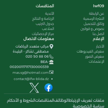
lwf09
المنافسات
عن الرابطة
الأندية
النشرة الرسمية
الرزنامة و النتائج
وثائق للتحميل
جدول الترتيب
نصوص و قوانين
الملاعب
اتصل بنا
مركز الإحصائيات
الإعلام
معلومات الاتصال
الأخبار
مركب متعدد الرياضات
معرض الفيديوهات
مصطفى تشاكر - البليدة
معرض الصور
020 50 88 06
الإعتمادات
BEA-
00200117117130000339
mas.sg@hotmail.com
contact@lfw-blida.dz
ملفات تعريف الإرتباط
الوظائف
المناقصات
الشروط و الأحكام
سياسة الخصوصية