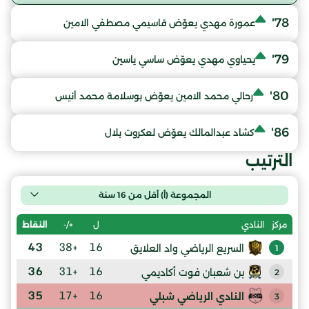
78'
عمورة مهدي يعوّض قاسيمي مصطفي الامين
79'
يحياوي مهدي يعوّض ساسي ياسين
80'
رحالي محمد الامين يعوّض بوسلامة محمد أنيس
86'
كشاد عبدالمالك يعوّض لعكروت بلال
الترتيب
المجموعة (أ) أقل من 16 سنة
ل
+/-
النقاط
مركز
النادي
43
+38
16
السريع الرياضي واد العلايق
1
36
+31
16
بن شعبان فوت أكاديمي
2
35
+17
16
النادي الرياضي شبلي
3