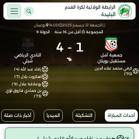
الرابطة الولائية لكرة القدم
البليدة
الجمعة 12 ديسمبر 2025
14:00
بوعينان
المجموعة (أ) أقل من 16 سنة
الجولة 9
4
-
1
جمعية أمل
النادي الرياضي
مستقبل بوينان
شبلي
كرفي محمد علاء الدين
زقاد عبد الله (4')
(70')
لعكروت بلال (7')
بوعلاقة علال (9')
بن حمادي فاروق لؤي
(73')
أحداث المباراة
التشكيلة
الميديا
أخبار ذات صلة
4'
هدف من زقاد عبد الله (نادي شبلي)