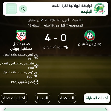
الرابطة الولائية لكرة القدم
البليدة
السبت 11 أفريل 2026
13:00
بن شعبان
المجموعة (أ) أقل من 16 سنة
الجولة 16
4
-
0
وفاق بن شعبان
جمعية أمل
عليوة أحمد رفيق
مستقبل بوينان
كرفي محمد علاء الدين
(11')
قاسيمي مصطفي الامين
(18')
كرفي محمد علاء الدين
(29')
حدو شعيب (43')
أحداث المباراة
التشكيلة
الميديا
أخبار ذات صلة