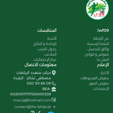
lwf09
المنافسات
عن الرابطة
الأندية
النشرة الرسمية
الرزنامة و النتائج
وثائق للتحميل
جدول الترتيب
نصوص و قوانين
الملاعب
اتصل بنا
مركز الإحصائيات
الإعلام
معلومات الاتصال
الأخبار
مركب متعدد الرياضات
معرض الفيديوهات
مصطفى تشاكر - البليدة
معرض الصور
020 50 88 06
الإعتمادات
BEA-
00200117117130000339
mas.sg@hotmail.com
contact@lfw-blida.dz