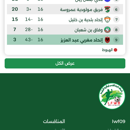
20
+3
16
فريق مولودية عمروسة
6
15
-14
16
إتحاد بلدية بن خليل
7
7
-28
16
وفاق بن شعبان
8
3
-43
16
إتحاد مغربي عبد العزيز
9
الهبوط
عرض الكل
lwf09
المنافسات