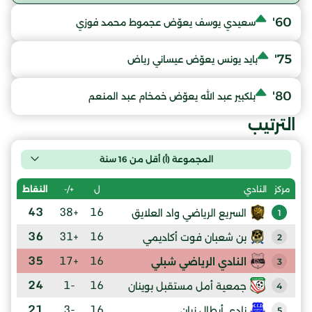
60'
سعيدي يوسف يعوّض عجموط محمد فوزي
75'
بايد يونس يعوّض عيساني رياض
80'
بلكبير عبد الله يعوّض خمخام عبد المنعم
الترتيب
المجموعة (أ) أقل من 16 سنة
ل
+/-
النقاط
مركز
النادي
43
+38
16
السريع الرياضي واد العلايق
1
36
+31
16
بن شعبان فوت أكاديمي
2
35
+17
16
النادي الرياضي شبلي
3
24
-1
16
جمعية أمل مستقبل بوينان
4
21
-3
16
نادي أبطال زيان
5