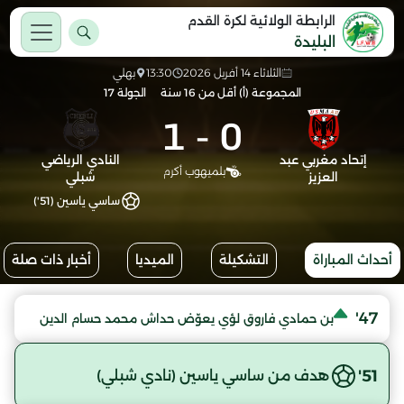
الرابطة الولائية لكرة القدم
البليدة
الثلاثاء 14 أفريل 2026
13:30
بهلي
المجموعة (أ) أقل من 16 سنة
الجولة 17
1
-
0
إتحاد مغربي عبد
النادي الرياضي
بلميهوب أكرم
العزيز
شبلي
ساسي ياسين (51')
أحداث المباراة
التشكيلة
الميديا
أخبار ذات صلة
47'
بن حمادي فاروق لؤي يعوّض حداش محمد حسام الدين
51'
هدف من ساسي ياسين (نادي شبلي)