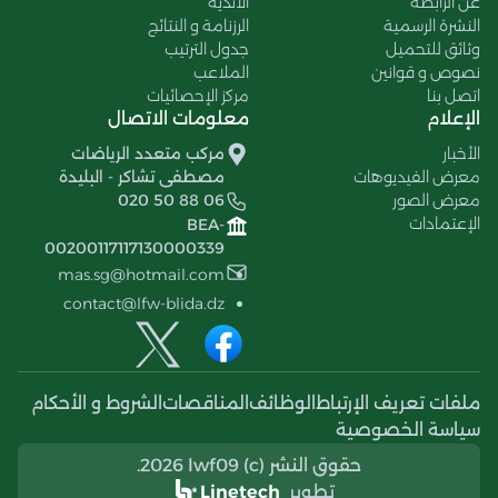
عن الرابطة
الأندية
النشرة الرسمية
الرزنامة و النتائج
وثائق للتحميل
جدول الترتيب
نصوص و قوانين
الملاعب
اتصل بنا
مركز الإحصائيات
الإعلام
معلومات الاتصال
الأخبار
مركب متعدد الرياضات
معرض الفيديوهات
مصطفى تشاكر - البليدة
معرض الصور
020 50 88 06
الإعتمادات
BEA-
00200117117130000339
mas.sg@hotmail.com
contact@lfw-blida.dz
ملفات تعريف الإرتباط
الوظائف
المناقصات
الشروط و الأحكام
سياسة الخصوصية
حقوق النشر (c) 2026 lwf09.
تطوير
Linetech