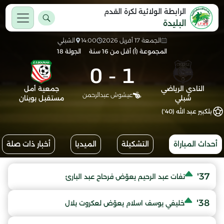
الرابطة الولائية لكرة القدم
البليدة
الجمعة 17 أفريل 2026
14:00
الشبلي
المجموعة (أ) أقل من 16 سنة
الجولة 18
0
-
1
النادي الرياضي
جمعية أمل
عيشوش عبدالرحمن
شبلي
مستقبل بوينان
بلكبير عبد الله (40')
أحداث المباراة
التشكيلة
الميديا
أخبار ذات صلة
37'
تفات عبد الرحيم يعوّض فرحاح عبد البارئ
38'
خليفي يوسف اسلام يعوّض لعكروت بلال