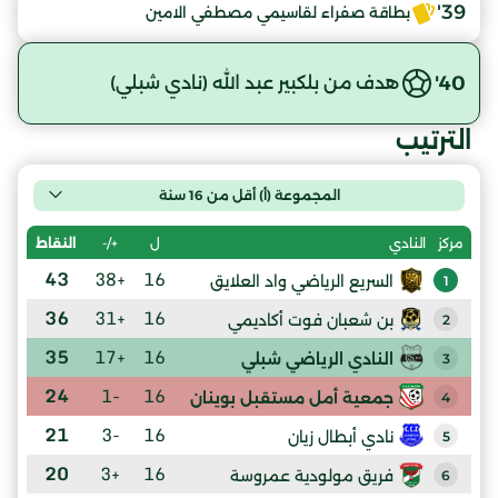
39'
بطاقة صفراء لقاسيمي مصطفي الامين
40'
هدف من بلكبير عبد الله (نادي شبلي)
الترتيب
المجموعة (أ) أقل من 16 سنة
ل
+/-
النقاط
مركز
النادي
43
+38
16
السريع الرياضي واد العلايق
1
36
+31
16
بن شعبان فوت أكاديمي
2
35
+17
16
النادي الرياضي شبلي
3
24
-1
16
جمعية أمل مستقبل بوينان
4
21
-3
16
نادي أبطال زيان
5
20
+3
16
فريق مولودية عمروسة
6