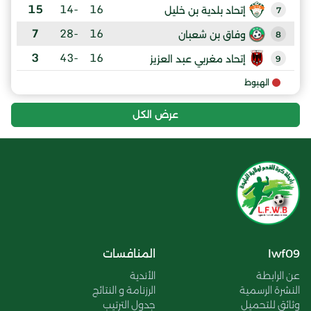
15
-14
16
إتحاد بلدية بن خليل
7
7
-28
16
وفاق بن شعبان
8
3
-43
16
إتحاد مغربي عبد العزيز
9
الهبوط
عرض الكل
lwf09
المنافسات
عن الرابطة
الأندية
النشرة الرسمية
الرزنامة و النتائج
وثائق للتحميل
جدول الترتيب