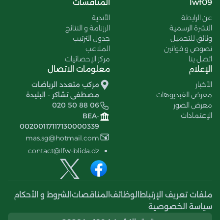
lwf09
المنافسات
عن الرابطة
الأندية
النشرة الرسمية
الرزنامة و النتائج
وثائق للتحميل
جدول الترتيب
نصوص و قوانين
الملاعب
اتصل بنا
مركز الإحصائيات
الإعلام
معلومات الاتصال
الأخبار
مركب متعدد الرياضات
معرض الفيديوهات
مصطفى تشاكر - البليدة
معرض الصور
020 50 88 06
الإعتمادات
BEA-
00200117117130000339
mas.sg@hotmail.com
contact@lfw-blida.dz
ملفات تعريف الإرتباط
الوظائف
المناقصات
الشروط و الأحكام
سياسة الخصوصية