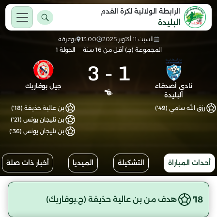
الرابطة الولائية لكرة القدم
البليدة
السبت 11 أكتوبر 2025
13:00
بوعرفة
المجموعة (جـ) أقل من 16 سنة
الجولة 1
3
-
1
نادي أصدقاء
جيل بوفاريك
البليدة
رزق الله سامي (49')
بن عالية حذيفة (18')
بن تليجان يونس (21')
بن تليجان يونس (36')
أحداث المباراة
التشكيلة
الميديا
أخبار ذات صلة
18'
هدف من بن عالية حذيفة (ج.بوفاريك)