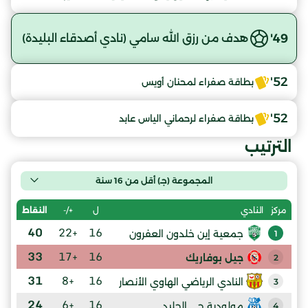
49'
هدف من رزق الله سامي (نادي أصدقاء البليدة)
52'
بطاقة صفراء لمحنان أويس
52'
بطاقة صفراء لرحماني الياس عابد
الترتيب
المجموعة (جـ) أقل من 16 سنة
ل
+/-
النقاط
مركز
النادي
40
+22
16
جمعية إين خلدون العفرون
1
33
+17
16
جيل بوفاريك
2
31
+8
16
النادي الرياضي الهاوي الأنصار
3
24
+6
16
مولودية حي الجليد
4