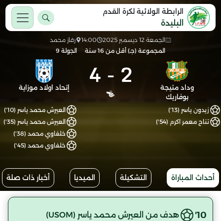
الرابطة الولائية لكرة القدم
البليدة
الجمعة 12 ديسمبر 2025
14:00
رقاز محمد
المجموعة (جـ) أقل من 16 سنة
الجولة 9
4
-
2
وداد متيجة
إتحاد اولاد موزاية
بوفاريك
زيدون ياسر (13')
العيرش محمد ياسر (10')
تناح معمر اكرم (54')
العيرش محمد ياسر (35')
خلفاوي محمد (38')
خلفاوي محمد (45')
أحداث المباراة
التشكيلة
الميديا
أخبار ذات صلة
10'
هدف من العيرش محمد ياسر (USOM)