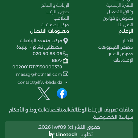
النشرة الرسمية
الرزنامة و النتائج
وثائق للتحميل
جدول الترتيب
نصوص و قوانين
الملاعب
اتصل بنا
مركز الإحصائيات
الإعلام
معلومات الاتصال
الأخبار
مركب متعدد الرياضات
معرض الفيديوهات
مصطفى تشاكر - البليدة
معرض الصور
020 50 88 06
الإعتمادات
BEA-
00200117117130000339
mas.sg@hotmail.com
contact@lfw-blida.dz
ملفات تعريف الإرتباط
الوظائف
المناقصات
الشروط و الأحكام
سياسة الخصوصية
حقوق النشر (c) 2026 lwf09.
تطوير
Linetech