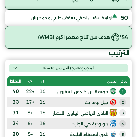
50'
لهامة سفيان لطفي يعوّض طيبي محمد ريان
54'
هدف من تناح معمر اكرم (WMB)
الترتيب
المجموعة (جـ) أقل من 16 سنة
ل
+/-
النقاط
مركز
النادي
40
+22
16
جمعية إين خلدون العفرون
1
33
+17
16
جيل بوفاريك
2
31
+8
16
النادي الرياضي الهاوي الأنصار
3
24
+6
16
مولودية حي الجليد
4
20
-5
16
نادي أصدقاء البليدة
5