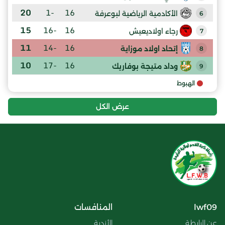
20
-1
16
الأكادمية الرياضية لبوعرفة
6
15
-16
16
رجاء اولاديعيش
7
11
-14
16
إتحاد اولاد موزاية
8
10
-17
16
وداد متيجة بوفاريك
9
الهبوط
عرض الكل
lwf09
المنافسات
عن الرابطة
الأندية