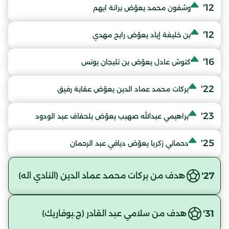
12'
وشفون محمد يعوّض برانة ايهم
12'
بن خليفة إياد يعوّض رابح مهدي
16'
كنوش عادل يعوّض بن تليجان يونس
22'
بركات محمد عماد الدين يعوّض عقابة رفيق
23'
براهيمي عبدالله صهيب يعوّض بلحفاف عبد الودود
25'
دحماني زكريا يعوّض ديافي عبد الرحمان
27'
هدف من بركات محمد عماد الدين (النادي اله)
31'
هدف من سلامي عبد القادر (ج.بوفاريك)