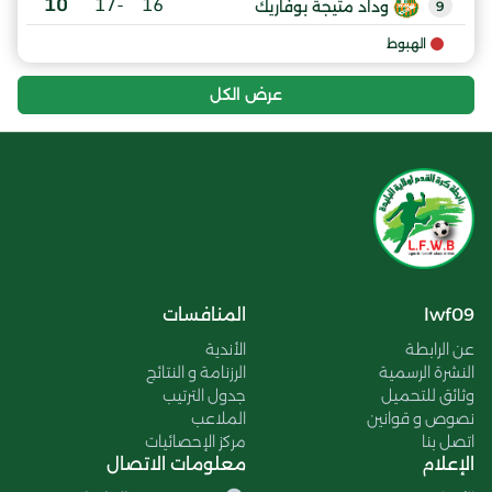
10
-17
16
وداد متيجة بوفاريك
9
الهبوط
عرض الكل
lwf09
المنافسات
عن الرابطة
الأندية
النشرة الرسمية
الرزنامة و النتائج
وثائق للتحميل
جدول الترتيب
نصوص و قوانين
الملاعب
اتصل بنا
مركز الإحصائيات
الإعلام
معلومات الاتصال