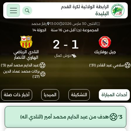
الرابطة الولائية لكرة القدم
البليدة
الاثنين 30 مارس 2026
13:00
رقاز محمد
المجموعة (جـ) أقل من 16 سنة
الجولة 14
2
-
1
جيل بوفاريك
النادي الرياضي
حوش كمال
الهاوي الأنصار
سلامي عبد القادر (31')
عبد الدايم محمد أمير (3')
بركات محمد عماد الدين
(27')
أحداث المباراة
التشكيلة
الميديا
أخبار ذات صلة
3'
هدف من عبد الدايم محمد أمير (النادي اله)