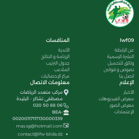
lwf09
المنافسات
عن الرابطة
الأندية
النشرة الرسمية
الرزنامة و النتائج
وثائق للتحميل
جدول الترتيب
نصوص و قوانين
الملاعب
اتصل بنا
مركز الإحصائيات
الإعلام
معلومات الاتصال
الأخبار
مركب متعدد الرياضات
معرض الفيديوهات
مصطفى تشاكر - البليدة
معرض الصور
020 50 88 06
الإعتمادات
BEA-
00200117117130000339
mas.sg@hotmail.com
contact@lfw-blida.dz