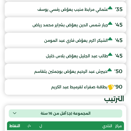
35'
عثماني مرابط منيب يعوّض رفسي يوسف
45'
جبار شمس الدين يعوّض بشراير محمد رياض
45'
الشيكر اكرم يعوّض فاري عبد المومن
45'
طالب عبد الجليل يعوّض بلاس خليل
50'
حبيرش عبد الرحيم يعوّض بوجملين بلقاسم
90'
بطاقة صفراء لقرميط عبد الكريم
الترتيب
المجموعة (جـ) أقل من 16 سنة
ل
+/-
النقاط
مركز
النادي