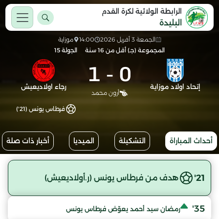
الرابطة الولائية لكرة القدم
البليدة
الجمعة 3 أفريل 2026
14:00
موزاية
المجموعة (جـ) أقل من 16 سنة
الجولة 15
1
-
0
إتحاد اولاد موزاية
رجاء اولاديعيش
أرون محمد
فرطاس يونس (21')
أحداث المباراة
التشكيلة
الميديا
أخبار ذات صلة
21'
هدف من فرطاس يونس (ر.أولاديعيش)
35'
رمضان سيد أحمد يعوّض فرطاس يونس