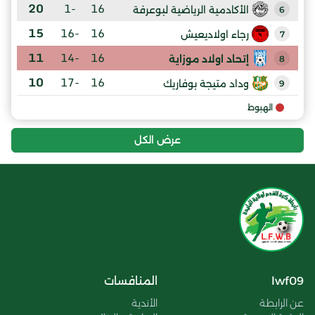
20
-1
16
الأكادمية الرياضية لبوعرفة
6
15
-16
16
رجاء اولاديعيش
7
11
-14
16
إتحاد اولاد موزاية
8
10
-17
16
وداد متيجة بوفاريك
9
الهبوط
عرض الكل
lwf09
المنافسات
عن الرابطة
الأندية