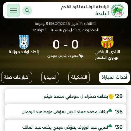
الرابطة الولائية لكرة القدم
البليدة
الثلاثاء 14 أفريل 2026
13:30
بوعرفة
المجموعة (جـ) أقل من 16 سنة
الجولة 17
0
-
0
النادي الرياضي
إتحاد اولاد موزاية
حمودة فارس مهدي
الهاوي الأنصار
أحداث المباراة
التشكيلة
الميديا
أخبار ذات صلة
28'
بطاقة صفراء ل سوماتي محمد هيثم
36'
بركات محمد عماد الدين يعوّض عزوط عبد الرحمان
36'
لعربي عبد الرؤوف يعوّض سيدي يخلف عبد المالك