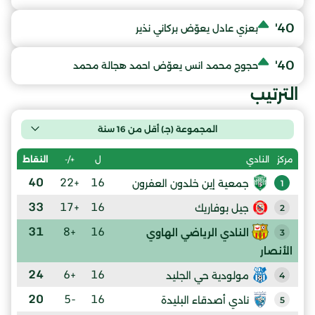
40'
بعزي عادل يعوّض بركاني نذير
40'
حجوج محمد انس يعوّض احمد هجالة محمد
الترتيب
المجموعة (جـ) أقل من 16 سنة
ل
+/-
النقاط
مركز
النادي
40
+22
16
جمعية إين خلدون العفرون
1
33
+17
16
جيل بوفاريك
2
31
+8
16
النادي الرياضي الهاوي
3
الأنصار
24
+6
16
مولودية حي الجليد
4
20
-5
16
نادي أصدقاء البليدة
5