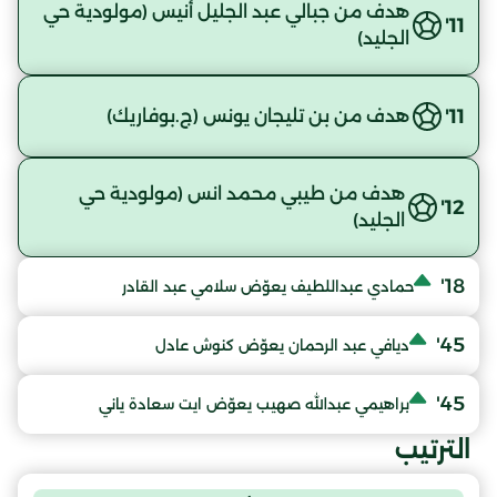
هدف من جبالي عبد الجليل أنيس (مولودية حي
11'
الجليد)
11'
هدف من بن تليجان يونس (ج.بوفاريك)
هدف من طيبي محمد انس (مولودية حي
12'
الجليد)
18'
حمادي عبداللطيف يعوّض سلامي عبد القادر
45'
ديافي عبد الرحمان يعوّض كنوش عادل
45'
براهيمي عبدالله صهيب يعوّض ايت سعادة ياني
الترتيب