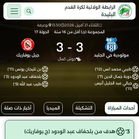
الرابطة الولائية لكرة القدم
البليدة
الثلاثاء 21 أفريل 2026
13:30
بوعرفة
المجموعة (جـ) أقل من 16 سنة
الجولة 17
3
-
3
مولودية حي الجليد
جيل بوفاريك
حوش كمال
طيبي محمد انس (12')
بن تليجان يونس (11')
دوبة جمال الدين (7')
بلحفاف عبد الودود (3')
جبالي عبد الجليل أنيس
طيب عبد الله (5')
(11')
أحداث المباراة
التشكيلة
الميديا
أخبار ذات صلة
3'
هدف من بلحفاف عبد الودود (ج.بوفاريك)