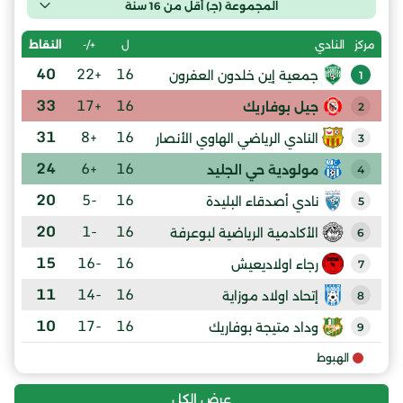
المجموعة (جـ) أقل من 16 سنة
ل
+/-
النقاط
مركز
النادي
40
+22
16
جمعية إين خلدون العفرون
1
33
+17
16
جيل بوفاريك
2
31
+8
16
النادي الرياضي الهاوي الأنصار
3
24
+6
16
مولودية حي الجليد
4
20
-5
16
نادي أصدقاء البليدة
5
20
-1
16
الأكادمية الرياضية لبوعرفة
6
15
-16
16
رجاء اولاديعيش
7
11
-14
16
إتحاد اولاد موزاية
8
10
-17
16
وداد متيجة بوفاريك
9
الهبوط
عرض الكل