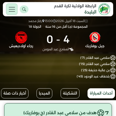
الرابطة الولائية لكرة القدم
البليدة
السبت 18 أفريل 2026
13:00
رقاز محمد
المجموعة (جـ) أقل من 16 سنة
الجولة 18
0
-
4
جيل بوفاريك
رجاء اولاديعيش
المشري عبد المومن
سلامي عبد القادر (7')
سلامي عبد القادر (15')
بن عالية حذيفة (25')
بلحفاف عبد الودود (45')
أحداث المباراة
التشكيلة
الميديا
أخبار ذات صلة
7'
هدف من سلامي عبد القادر (ج.بوفاريك)