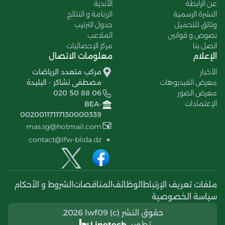
عن الرابطة
الأندية
النشرة الرسمية
الرزنامة و النتائج
وثائق للتحميل
جدول الترتيب
نصوص و قوانين
الملاعب
اتصل بنا
مركز الإحصائيات
الإعلام
معلومات الاتصال
الأخبار
مركب متعدد الرياضات
معرض الفيديوهات
مصطفى تشاكر - البليدة
معرض الصور
020 50 88 06
الإعتمادات
BEA-
00200117117130000339
mas.sg@hotmail.com
contact@lfw-blida.dz
ملفات تعريف الإرتباط
الوظائف
المناقصات
الشروط و الأحكام
سياسة الخصوصية
حقوق النشر (c) 2026 lwf09.
تطوير
Linetech