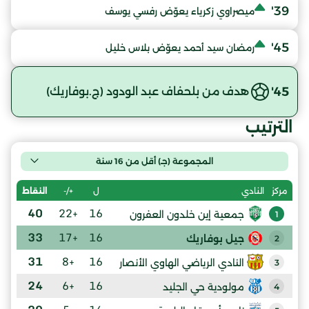
39'
ميصراوي زكرياء يعوّض رفسي يوسف
45'
رمضان سيد أحمد يعوّض بلاس خليل
45'
هدف من بلحفاف عبد الودود (ج.بوفاريك)
الترتيب
المجموعة (جـ) أقل من 16 سنة
ل
+/-
النقاط
مركز
النادي
40
+22
16
جمعية إين خلدون العفرون
1
33
+17
16
جيل بوفاريك
2
31
+8
16
النادي الرياضي الهاوي الأنصار
3
24
+6
16
مولودية حي الجليد
4