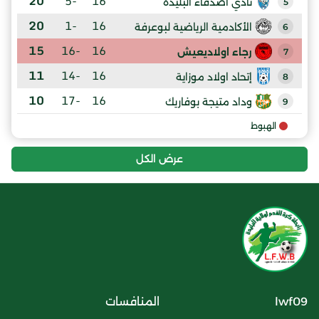
20
-5
16
نادي أصدقاء البليدة
5
20
-1
16
الأكادمية الرياضية لبوعرفة
6
15
-16
16
رجاء اولاديعيش
7
11
-14
16
إتحاد اولاد موزاية
8
10
-17
16
وداد متيجة بوفاريك
9
الهبوط
عرض الكل
lwf09
المنافسات