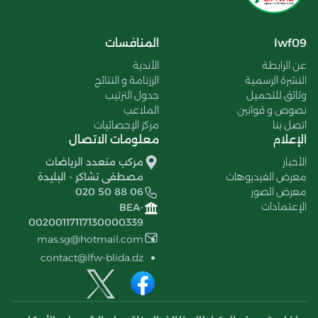
lwf09
المنافسات
عن الرابطة
الأندية
النشرة الرسمية
الرزنامة و النتائج
وثائق للتحميل
جدول الترتيب
نصوص و قوانين
الملاعب
اتصل بنا
مركز الإحصائيات
الإعلام
معلومات الاتصال
الأخبار
مركب متعدد الرياضات
معرض الفيديوهات
مصطفى تشاكر - البليدة
معرض الصور
020 50 88 06
الإعتمادات
BEA-
00200117117130000339
mas.sg@hotmail.com
contact@lfw-blida.dz