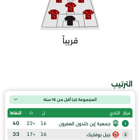
قريباً
الترتيب
المجموعة (جـ) أقل من 16 سنة
ل
+/-
النقاط
مركز
النادي
40
+22
16
جمعية إين خلدون العفرون
1
33
+17
16
جيل بوفاريك
2