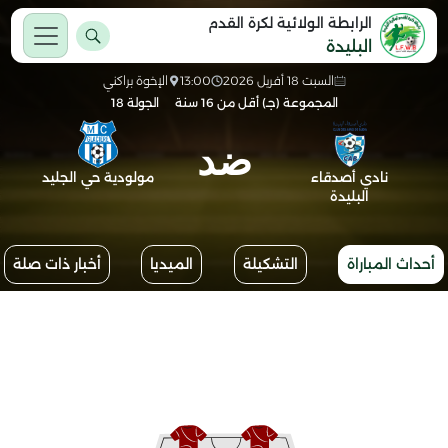
الرابطة الولائية لكرة القدم
البليدة
السبت 18 أفريل 2026
13:00
الإخوة براكني
المجموعة (جـ) أقل من 16 سنة
الجولة 18
ضد
نادي أصدقاء
مولودية حي الجليد
البليدة
أحداث المباراة
التشكيلة
الميديا
أخبار ذات صلة