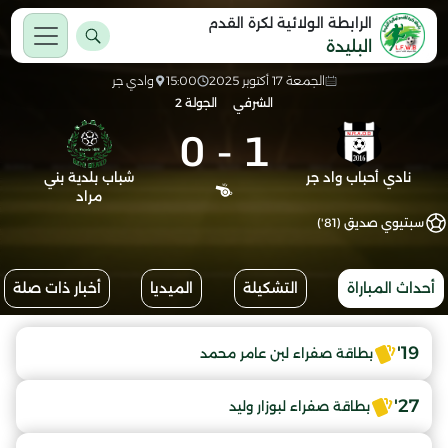
الرابطة الولائية لكرة القدم
البليدة
الجمعة 17 أكتوبر 2025
15:00
وادي جر
الشرفي
الجولة 2
0
-
1
نادي أحباب واد جر
شباب بلدية بني
مراد
سبتيوي صديق (81')
أحداث المباراة
التشكيلة
الميديا
أخبار ذات صلة
19'
بطاقة صفراء لبن عامر محمد
27'
بطاقة صفراء لبوزار وليد