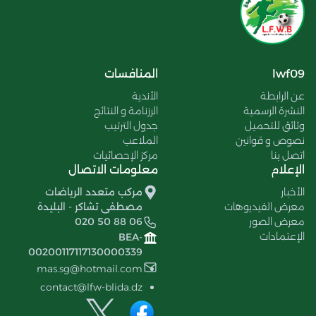
lwf09
المنافسات
عن الرابطة
الأندية
النشرة الرسمية
الرزنامة و النتائج
وثائق للتحميل
جدول الترتيب
نصوص و قوانين
الملاعب
اتصل بنا
مركز الإحصائيات
الإعلام
معلومات الاتصال
الأخبار
مركب متعدد الرياضات
معرض الفيديوهات
مصطفى تشاكر - البليدة
معرض الصور
020 50 88 06
الإعتمادات
BEA-
00200117117130000339
mas.sg@hotmail.com
contact@lfw-blida.dz