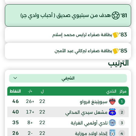
81'
هدف من سبتيوي صديق ( أحباب وادي جر)
83'
بطاقة صفراء لرايس محمد إسلام
85'
بطاقة صفراء لبركاني عبد الأمين
الترتيب
الشرفي
ل
+/-
النقاط
مركز
النادي
46
+26
22
سبورتينغ قرواو
1
40
+17
22
مشعل سيدي المداني
2
35
+8
22
نادي أولمبي الغرابة
3
26
-2
22
إتحاد اولاد موزاية
4