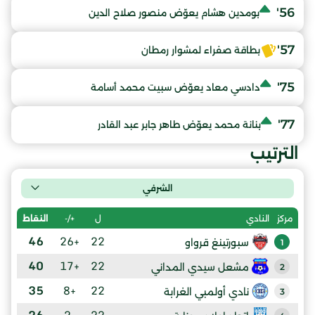
56'
بومدين هشام يعوّض منصور صلاح الدين
57'
بطاقة صفراء لمشوار رمطان
75'
دادسي معاد يعوّض سبيت محمد أسامة
77'
بنانة محمد يعوّض طاهر جابر عبد القادر
الترتيب
الشرفي
ل
+/-
النقاط
مركز
النادي
46
+26
22
سبورتينغ قرواو
1
40
+17
22
مشعل سيدي المداني
2
35
+8
22
نادي أولمبي الغرابة
3
26
-2
22