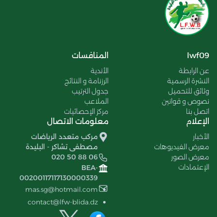
lwf09
المنافسات
عن الرابطة
الأندية
النشرة الرسمية
الرزنامة و النتائج
وثائق للتحميل
جدول الترتيب
نصوص و قوانين
الملاعب
اتصل بنا
مركز الإحصائيات
الإعلام
معلومات الاتصال
الأخبار
مركب متعدد الرياضات
معرض الفيديوهات
مصطفى تشاكر - البليدة
معرض الصور
020 50 88 06
الإعتمادات
BEA-
00200117117130000339
mas.sg@hotmail.com
contact@lfw-blida.dz