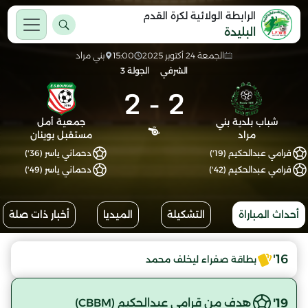
الرابطة الولائية لكرة القدم
البليدة
الجمعة 24 أكتوبر 2025
15:00
بني مراد
الشرفي
الجولة 3
2
-
2
شباب بلدية بني
جمعية أمل
مراد
مستقبل بوينان
قرامي عبدالحكيم (19')
دحماني ياسر (36')
قرامي عبدالحكيم (42')
دحماني ياسر (49')
أحداث المباراة
التشكيلة
الميديا
أخبار ذات صلة
16'
بطاقة صفراء ليخلف محمد
19'
هدف من قرامي عبدالحكيم (CBBM)