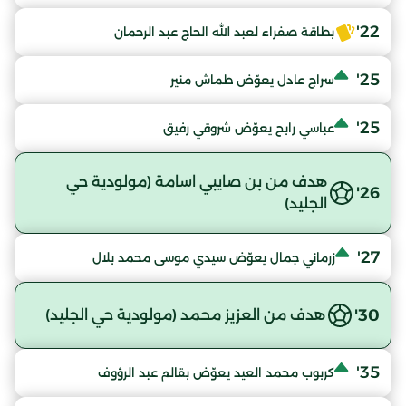
22'
بطاقة صفراء لعبد الله الحاج عبد الرحمان
25'
سراج عادل يعوّض طماش منير
25'
عباسي رابح يعوّض شروقي رفيق
هدف من بن صايبي اسامة (مولودية حي
26'
الجليد)
27'
زرماني جمال يعوّض سيدي موسى محمد بلال
30'
هدف من العزيز محمد (مولودية حي الجليد)
35'
كربوب محمد العيد يعوّض بقالم عبد الرؤوف