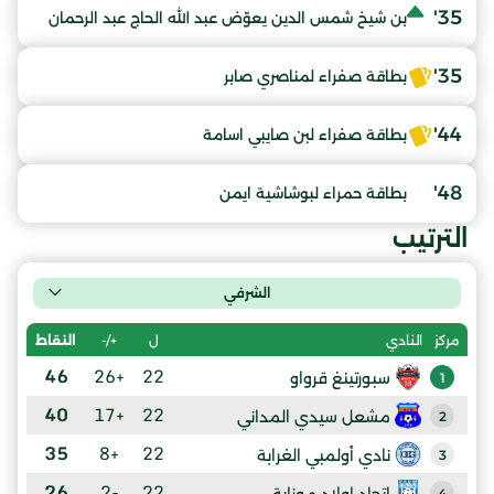
35'
بن شيخ شمس الدين يعوّض عبد الله الحاج عبد الرحمان
35'
بطاقة صفراء لمناصري صابر
44'
بطاقة صفراء لبن صايبي اسامة
48'
بطاقة حمراء لبوشاشية ايمن
الترتيب
الشرفي
ل
+/-
النقاط
مركز
النادي
46
+26
22
سبورتينغ قرواو
1
40
+17
22
مشعل سيدي المداني
2
35
+8
22
نادي أولمبي الغرابة
3
26
-2
22
إتحاد اولاد موزاية
4