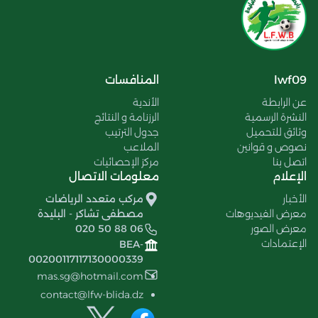
lwf09
المنافسات
عن الرابطة
الأندية
النشرة الرسمية
الرزنامة و النتائج
وثائق للتحميل
جدول الترتيب
نصوص و قوانين
الملاعب
اتصل بنا
مركز الإحصائيات
الإعلام
معلومات الاتصال
الأخبار
مركب متعدد الرياضات
معرض الفيديوهات
مصطفى تشاكر - البليدة
معرض الصور
020 50 88 06
الإعتمادات
BEA-
00200117117130000339
mas.sg@hotmail.com
contact@lfw-blida.dz