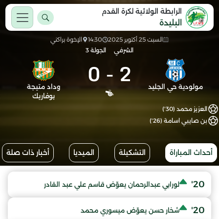
الرابطة الولائية لكرة القدم
البليدة
السبت 25 أكتوبر 2025
14:30
الإخوة براكني
الشرفي
الجولة 3
0
-
2
مولودية حي الجليد
وداد متيجة
بوفاريك
العزيز محمد (30')
بن صايبي اسامة (26')
أحداث المباراة
التشكيلة
الميديا
أخبار ذات صلة
20'
لورابي عبدالرحمان يعوّض قاسم علي عبد القادر
20'
شخار حسن يعوّض ميسوري محمد