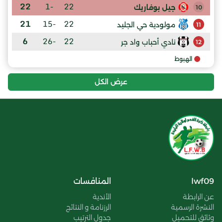
22
-1
22
جيل بوفاريك
10
21
-15
22
مولودية حي الجليد
11
6
-26
22
نادي أحباب واد جر
12
الهبوط
عرض الكل
lwf09
المنافسات
عن الرابطة
الأندية
النشرة الرسمية
الرزنامة و النتائج
وثائق للتحميل
جدول الترتيب