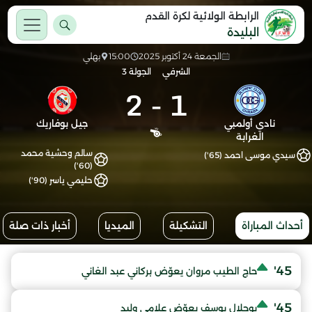
الرابطة الولائية لكرة القدم
البليدة
الجمعة 24 أكتوبر 2025
15:00
بهلي
الشرفي
الجولة 3
2
-
1
نادي أولمبي
جيل بوفاريك
الغرابة
سالم وحشية محمد
سيدي موسى احمد (65')
(60')
حليمي ياسر (90')
أحداث المباراة
التشكيلة
الميديا
أخبار ذات صلة
45'
حاج الطيب مروان يعوّض بركاني عبد الغاني
45'
بوجلال يوسف يعوّض علامي وليد