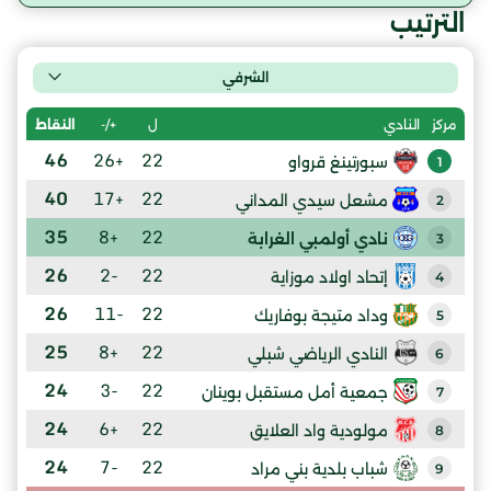
الترتيب
الشرفي
ل
+/-
النقاط
مركز
النادي
46
+26
22
سبورتينغ قرواو
1
40
+17
22
مشعل سيدي المداني
2
35
+8
22
نادي أولمبي الغرابة
3
26
-2
22
إتحاد اولاد موزاية
4
26
-11
22
وداد متيجة بوفاريك
5
25
+8
22
النادي الرياضي شبلي
6
24
-3
22
جمعية أمل مستقبل بوينان
7
24
+6
22
مولودية واد العلايق
8
24
-7
22
شباب بلدية بني مراد
9